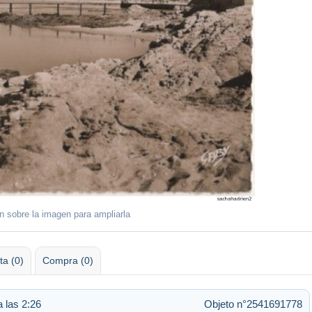
ón sobre la imagen para ampliarla
ta (0)
Compra (0)
 las 2:26
Objeto n°2541691778