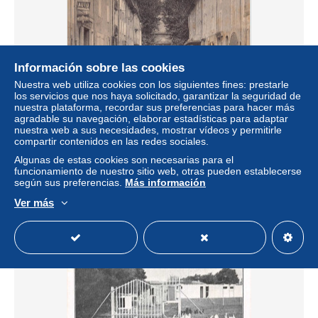
Información sobre las cookies
Nuestra web utiliza cookies con los siguientes fines: prestarle
los servicios que nos haya solicitado, garantizar la seguridad de
nuestra plataforma, recordar sus preferencias para hacer más
agradable su navegación, elaborar estadísticas para adaptar
CAR-ABDP2-13-0140 - PEYROLLES - RUE DE
nuestra web a sus necesidades, mostrar vídeos y permitirle
L'HORLOGE
compartir contenidos en las redes sociales.
± 13,48 US$
13,00 €
-10 %
Algunas de estas cookies son necesarias para el
funcionamiento de nuestro sitio web, otras pueden establecerse
según sus preferencias.
Más información
Estatus
Profesional
Ver más