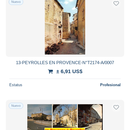
Nuevo
Sólo con descuento
Envío gratis
Métodos de pago
PayPal
Transferencia bancaria
Visa
Mastercard
Bancontact
13-PEYROLLES EN PROVENCE-N°T2174-A/0007
iDeal
± 6,91 US$
Maestro
Deseleccionar todo
Estatus
Profesional
Residencia del vendedor
Mundo entero
Nuevo