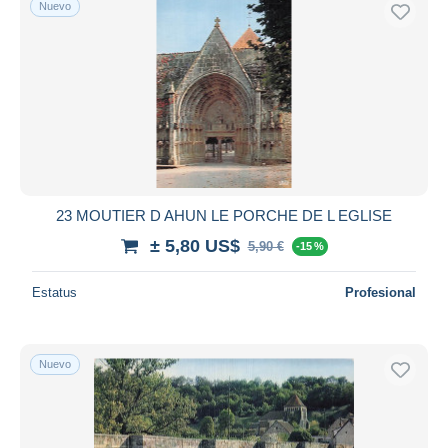
Nuevo
Sólo con descuento
Envío gratis
Métodos de pago
PayPal
Transferencia bancaria
Visa
Mastercard
Bancontact
23 MOUTIER D AHUN LE PORCHE DE L EGLISE
iDeal
± 5,80 US$
5,90 €
-15 %
Maestro
Deseleccionar todo
Estatus
Profesional
Residencia del vendedor
Mundo entero
Nuevo