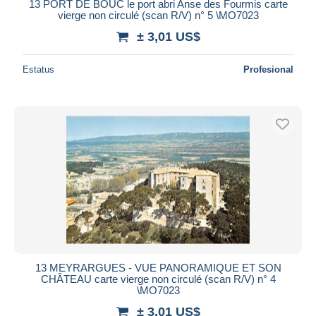
13 PORT DE BOUC le port abri Anse des Fourmis carte
vierge non circulé (scan R/V) n° 5 \MO7023
± 3,01 US$
Estatus
Profesional
13 MEYRARGUES - VUE PANORAMIQUE ET SON
CHÂTEAU carte vierge non circulé (scan R/V) n° 4
\MO7023
± 3,01 US$