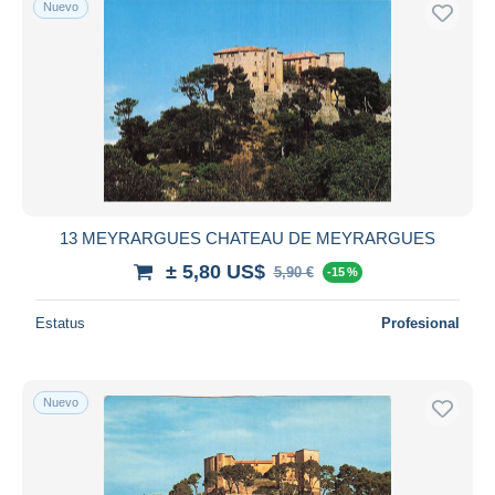
Nuevo
Sólo con descuento
Envío gratis
Métodos de pago
PayPal
Transferencia bancaria
Visa
Mastercard
Bancontact
13 MEYRARGUES CHATEAU DE MEYRARGUES
iDeal
± 5,80 US$
5,90 €
-15 %
Maestro
Deseleccionar todo
Estatus
Profesional
Residencia del vendedor
Mundo entero
Nuevo