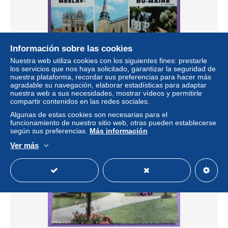
Información sobre las cookies
Nuestra web utiliza cookies con los siguientes fines: prestarle
CPA 53 - MESLAY-DU-MAINE - multi vues -
los servicios que nos haya solicitado, garantizar la seguridad de
± 5,20 US$
nuestra plataforma, recordar sus preferencias para hacer más
agradable su navegación, elaborar estadísticas para adaptar
nuestra web a sus necesidades, mostrar vídeos y permitirle
Estatus
Privado
compartir contenidos en las redes sociales.
Algunas de estas cookies son necesarias para el
funcionamiento de nuestro sitio web, otras pueden establecerse
según sus preferencias.
Más información
Nuevo
Ver más