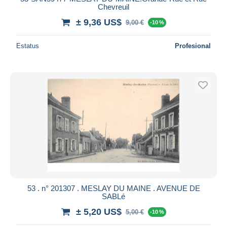
Chevreuil
± 9,36 US$
9,00 €
-10 %
Estatus
Profesional
53 . n° 201307 . MESLAY DU MAINE . AVENUE DE
SABLé
± 5,20 US$
5,00 €
-10 %