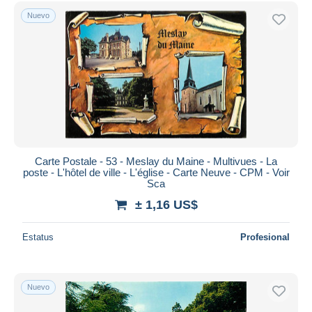
Sólo con descuento
Nuevo
Envío gratis
Métodos de pago
PayPal
Transferencia bancaria
Visa
Mastercard
Bancontact
iDeal
Carte Postale - 53 - Meslay du Maine - Multivues - La
poste - L'hôtel de ville - L'église - Carte Neuve - CPM - Voir
Maestro
Sca
Deseleccionar todo
± 1,16 US$
Residencia del vendedor
Estatus
Profesional
Mundo entero
Nuevo