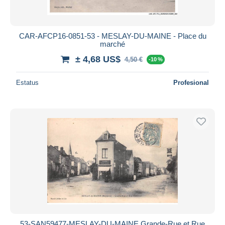
CAR-AFCP16-0851-53 - MESLAY-DU-MAINE - Place du
marché
± 4,68 US$
4,50 €
-10 %
Estatus
Profesional
53-SAN59477-MESLAY-DU-MAINE.Grande-Rue et Rue