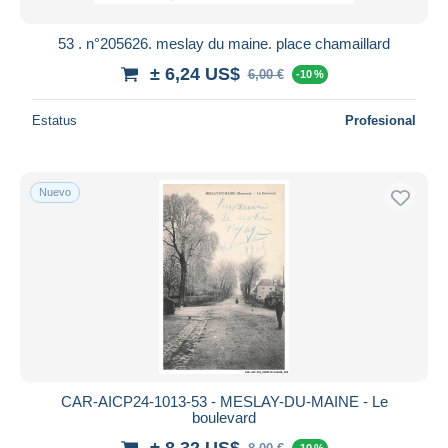
53 . n°205626. meslay du maine. place chamaillard
± 6,24 US$
6,00 €
-10 %
Estatus
Profesional
Nuevo
CAR-AICP24-1013-53 - MESLAY-DU-MAINE - Le
boulevard
± 8,32 US$
-10 %