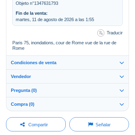
Objeto n°1347631793
Fin de la venta:
martes, 11 de agosto de 2026 a las 1:55
Traducir
Paris 75, inondations, cour de Rome vue de la rue de
Rome
Condiciones de venta
Vendedor
Destino:
Ver la lista de países
Pregunta (0)
vfbroc
100%
(10284x)
Entrega en persona:
Compra (0)
Sí
PRO
Tienda
Envío:
Envío después del pago
Para hacer una pregunta, debe iniciar una
Última actualización: 12:48:53
Compartir
Señalar
sesión.
Apellido:
Gastos: