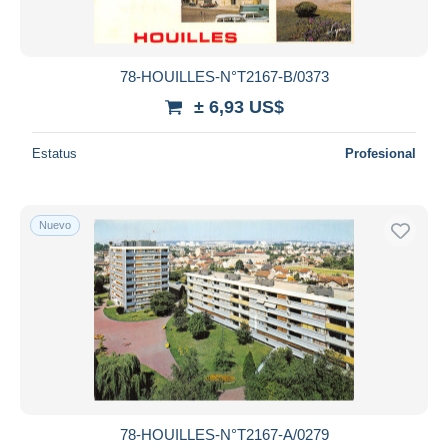
Todas las duraciones
Nuevo desde
Días
78-HOUILLES-N°T2167-B/0373
Cerrando dentro
± 6,93 US$
horas
de
Estatus
Profesional
Precio
De
a
US$
US$
Nuevo
Sólo con descuento
Envío gratis
Métodos de pago
PayPal
Transferencia bancaria
Visa
Mastercard
Bancontact
78-HOUILLES-N°T2167-A/0279