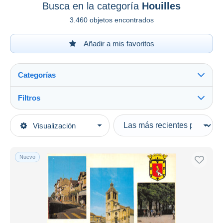
Busca en la categoría
Houilles
3.460 objetos encontrados
Añadir a mis favoritos
Categorías
Filtros
Ver todo
Tipo de venta
Visualización
Categorías principales
Activas
Postales
Precios fijos
Europa
Nuevo
Subasta con ofertas
Francia
Subastas sin pujas
[78] Yvelines
Casa de subastas
Vendidos
Houilles
Duration