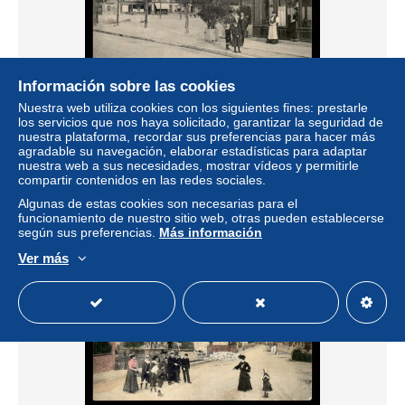
Información sobre las cookies
78 - HOUILLES - PLACE MICHELET - CAFE E.
Nuestra web utiliza cookies con los siguientes fines: prestarle
SANVOISIN
los servicios que nos haya solicitado, garantizar la seguridad de
nuestra plataforma, recordar sus preferencias para hacer más
± 14,79 US$
agradable su navegación, elaborar estadísticas para adaptar
nuestra web a sus necesidades, mostrar vídeos y permitirle
compartir contenidos en las redes sociales.
Estatus
Profesional
Algunas de estas cookies son necesarias para el
funcionamiento de nuestro sitio web, otras pueden establecerse
según sus preferencias.
Más información
Ver más