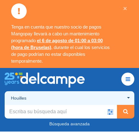
×
Tenga en cuenta que nuestro socio de pagos
Mangopay llevará a cabo un mantenimiento
programado
el 6 de agosto de 01:00 a 03:00
(hora de Bruselas)
, durante el cual los servicios
de pago podrían no estar disponibles
temporalmente.
Houilles
Búsqueda avanzada