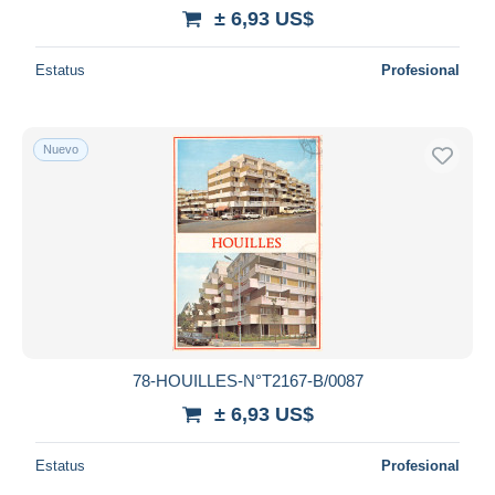
iDeal
± 6,93 US$
Maestro
Deseleccionar todo
Estatus
Profesional
Residencia del vendedor
Mundo entero
Nuevo
Aplicar
78-HOUILLES-N°T2167-B/0087
± 6,93 US$
Estatus
Profesional