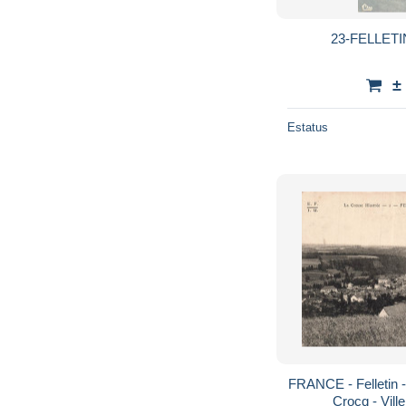
23-FELLETI
±
Estatus
FRANCE - Felletin -
Crocq - Vil