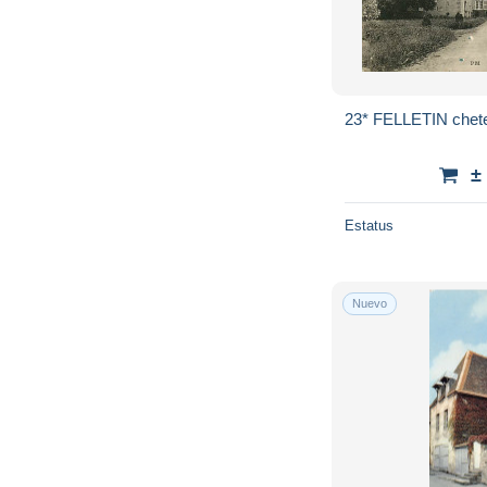
±
Estatus
Nuevo