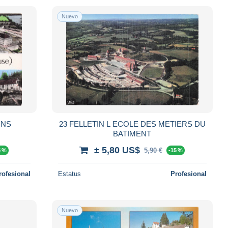
Nuevo
ONS
23 FELLETIN L ECOLE DES METIERS DU
BATIMENT
± 5,80 US$
5,90 €
5 %
-15 %
rofesional
Estatus
Profesional
Nuevo