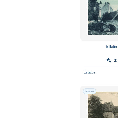
felleti
±
Estatus
Nuevo