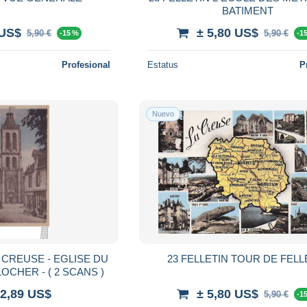
BATIMENT
 US$
± 5,80 US$
5,90 €
5,90 €
-15 %
-1
Profesional
Estatus
P
Nuevo
 CREUSE - EGLISE DU
23 FELLETIN TOUR DE FELL
MOUTIER - LE CLOCHER - ( 2 SCANS )
 2,89 US$
± 5,80 US$
5,90 €
-1