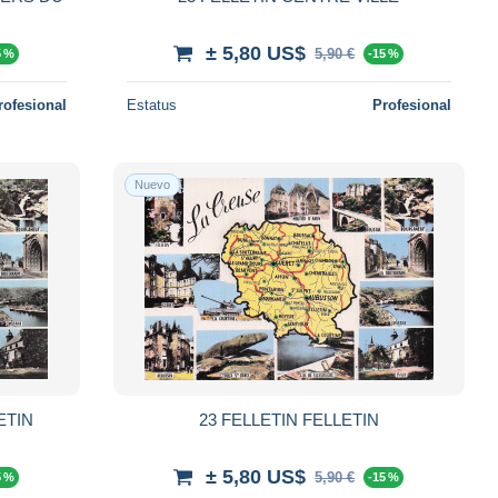
± 5,80 US$
5,90 €
5 %
-15 %
rofesional
Estatus
Profesional
Nuevo
ETIN
23 FELLETIN FELLETIN
± 5,80 US$
5,90 €
5 %
-15 %