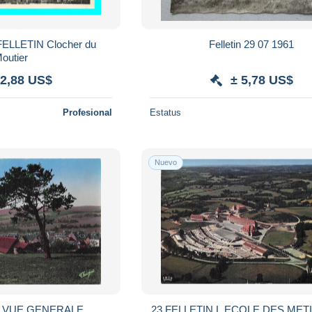
 FELLETIN Clocher du
Felletin 29 07 1961
outier
 2,88 US$
± 5,78 US$
Profesional
Estatus
Nuevo
N VUE GENERALE
23 FELLETIN L ECOLE DES MET