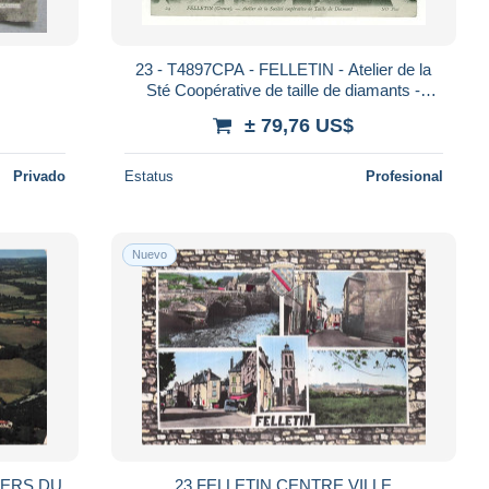
23 - T4897CPA - FELLETIN - Atelier de la
Sté Coopérative de taille de diamants -
Parfait état - CREUSE
± 79,76 US$
Privado
Estatus
Profesional
Nuevo
IERS DU
23 FELLETIN CENTRE VILLE