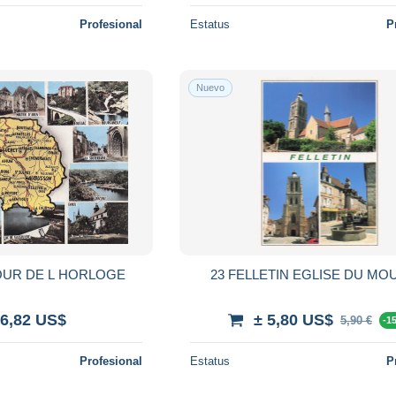
Profesional
Estatus
P
Nuevo
TOUR DE L HORLOGE
23 FELLETIN EGLISE DU MO
 6,82 US$
± 5,80 US$
5,90 €
-1
Profesional
Estatus
P