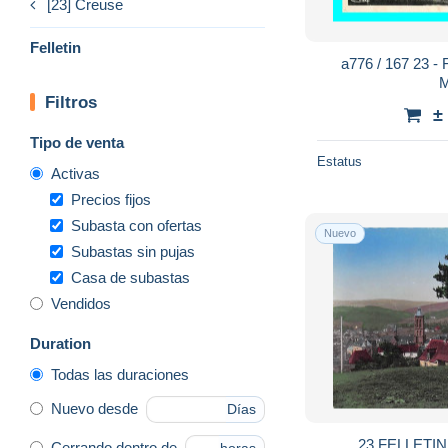
[23] Creuse
Felletin
a776 / 167 23 -
M
Filtros
±
Tipo de venta
Estatus
Activas
Precios fijos
Subasta con ofertas
Nuevo
Subastas sin pujas
Casa de subastas
Vendidos
Duration
Todas las duraciones
Nuevo desde
Días
23 FELLETI
Cerrando dentro de