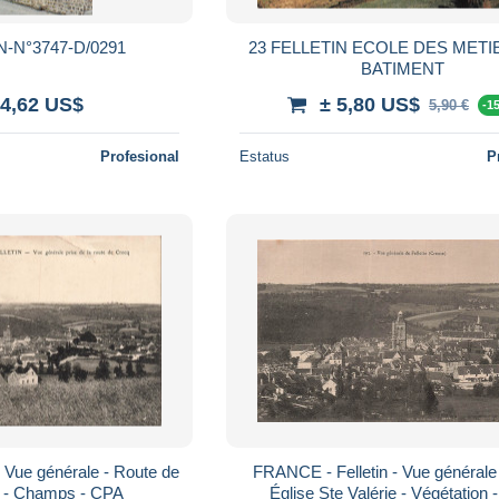
N-N°3747-D/0291
23 FELLETIN ECOLE DES METI
BATIMENT
 4,62 US$
± 5,80 US$
5,90 €
-1
Profesional
Estatus
P
 Vue générale - Route de
FRANCE - Felletin - Vue générale -
le - Champs - CPA
Église Ste Valérie - Végétation