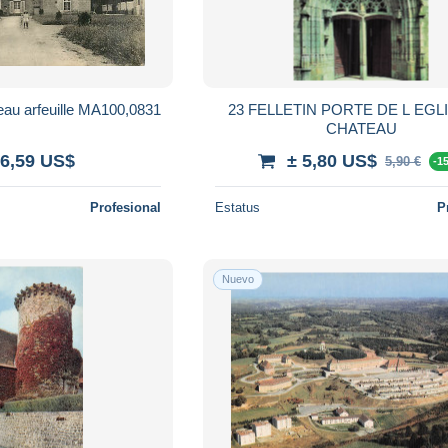
23* FELLETIN cheteau arfeuille MA100,0831
23 FELLETIN PORTE DE L EGL
CHATEAU
 6,59 US$
± 5,80 US$
5,90 €
-1
Profesional
Estatus
P
Nuevo