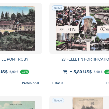
Nuevo
N LE PONT ROBY
23 FELLETIN FORTIFICATI
 US$
± 5,80 US$
5,90 €
5,90 €
-15 %
-1
Profesional
Estatus
P
Nuevo