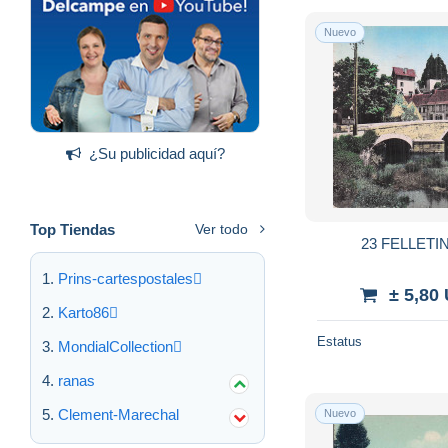
Nuevo
¿Su publicidad aquí?
Top Tiendas
Ver todo
23 FELLETI
Prins-cartespostales
± 5,80
Karto86
Estatus
MondialCollection
ranas
Clement-Marechal
Nuevo