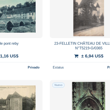
n le pont reby
23-FELLETIN CHÂTEAU DE VIL
N°T5219-G/0365
 1,16 US$
± 6,94 US$
Privado
Estatus
P
Nuevo