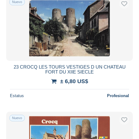
Nuevo
Sólo con descuento
Envío gratis
Métodos de pago
PayPal
Transferencia bancaria
Visa
Mastercard
Bancontact
23 CROCQ LES TOURS VESTIGES D UN CHATEAU
iDeal
FORT DU XIIE SIECLE
Maestro
± 6,80 US$
Deseleccionar todo
Estatus
Profesional
Residencia del vendedor
Mundo entero
Nuevo