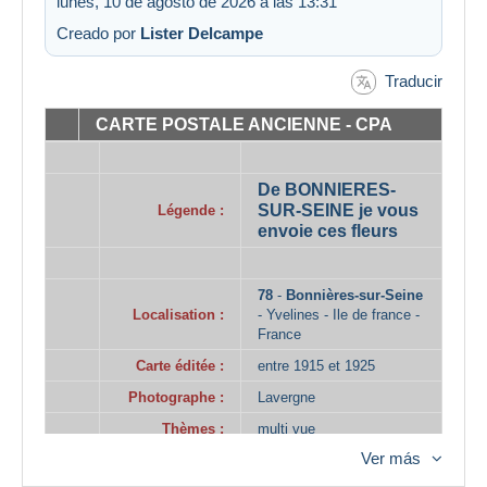
lunes, 10 de agosto de 2026 a las 13:31
Creado por
Lister Delcampe
Traducir
CARTE POSTALE ANCIENNE - CPA
.
.
De BONNIERES-
SUR-SEINE je vous
Légende :
envoie ces fleurs
.
.
78
-
Bonnières-sur-Seine
Localisation :
- Yvelines - Ile de france -
France
Carte éditée :
entre 1915 et 1925
Photographe :
Lavergne
Thèmes :
multi vue
Ver más
Mots-clés :
multi vue, fleur