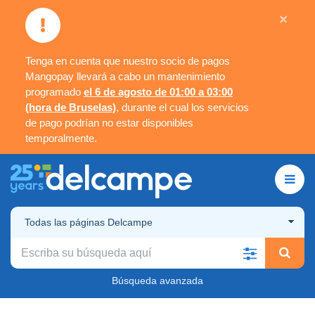
×
Tenga en cuenta que nuestro socio de pagos
Mangopay llevará a cabo un mantenimiento
programado
el 6 de agosto de 01:00 a 03:00
(hora de Bruselas)
, durante el cual los servicios
de pago podrían no estar disponibles
temporalmente.
Todas las páginas Delcampe
Búsqueda avanzada