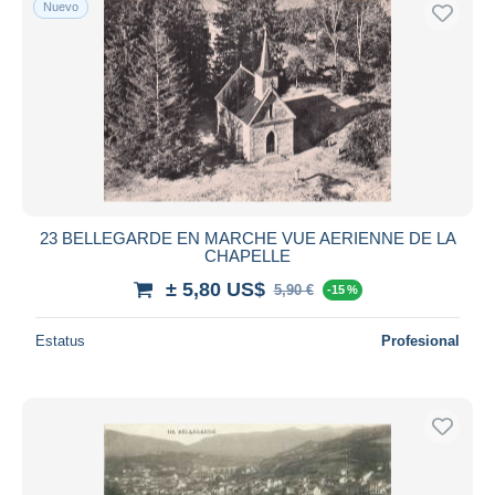
Nuevo
Sólo con descuento
Envío gratis
Métodos de pago
PayPal
Transferencia bancaria
Visa
Mastercard
Bancontact
23 BELLEGARDE EN MARCHE VUE AERIENNE DE LA
iDeal
CHAPELLE
Maestro
± 5,80 US$
5,90 €
-15 %
Deseleccionar todo
Estatus
Profesional
Residencia del vendedor
Mundo entero