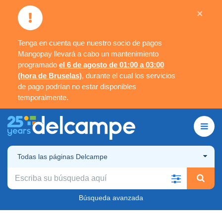
×
Tenga en cuenta que nuestro socio de pagos
Mangopay llevará a cabo un mantenimiento
programado
el 6 de agosto de 01:00 a 03:00
(hora de Bruselas)
, durante el cual los servicios
de pago podrían no estar disponibles
temporalmente.
Todas las páginas Delcampe
Búsqueda avanzada