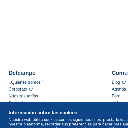
Delcampe
Comu
¿Quiénes somos?
Blog
Corporate
Agenda
Nuestras tarifas
Foro
Contacte con nosotros
Vídeos
Información sobre las cookies
Nuestra web utiliza cookies con los siguientes fines: prestarle los
nuestra plataforma, recordar sus preferencias para hacer más ag
Español
USD
America/Indiana/Vevay
Mod