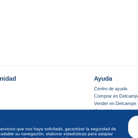
nidad
Ayuda
Centro de ayuda
Comprar en Delcamp
Vender en Delcampe
Una página securizad
 servicios que nos haya solicitado, garantizar la seguridad de
radable su navegación, elaborar estadísticas para adaptar
o estándar