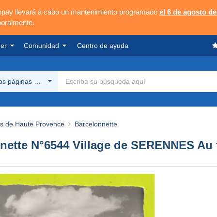
opay llevará a cabo un mantenimiento programado
el 6 de agosto de
poralmente.
er
Comunidad
Centro de ayuda
las páginas Delcampe
es de Haute Provence
Barcelonnette
ette N°6544 Village de SERENNES Au fo