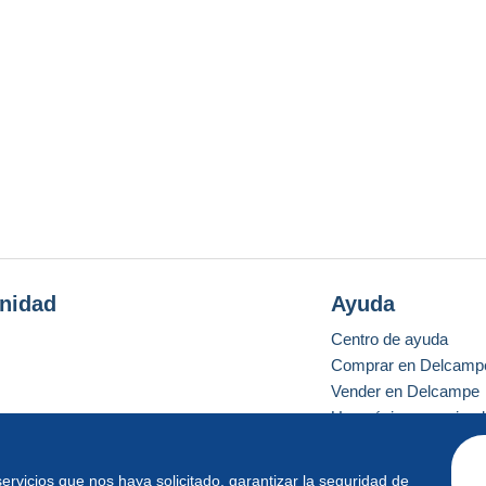
nidad
Ayuda
Centro de ayuda
Comprar en Delcamp
Vender en Delcampe
Una página securizad
 servicios que nos haya solicitado, garantizar la seguridad de