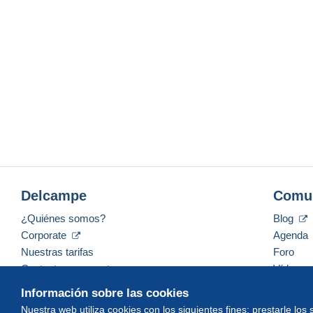
Delcampe
Comu
¿Quiénes somos?
Blog
Corporate
Agenda
Nuestras tarifas
Foro
Contacte con nosotros
Vídeos
Información sobre las cookies
Nuestra web utiliza cookies con los siguientes fines: prestarle los