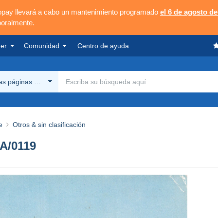
opay llevará a cabo un mantenimiento programado
el 6 de agosto de
poralmente.
er
Comunidad
Centro de ayuda
las páginas Delcampe
e
Otros & sin clasificación
A/0119