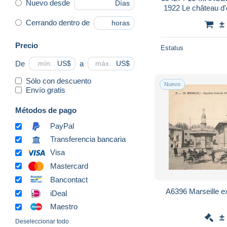
Nuevo desde
Días
1922 Le château 
32 Bouc
Cerrando dentro de
horas
±
Precio
Estatus
De
a
US$
US$
Sólo con descuento
Nuevo
Envío gratis
Métodos de pago
PayPal
Transferencia bancaria
Visa
Mastercard
Bancontact
A6396 Marseille ex
iDeal
Maestro
±
Deseleccionar todo