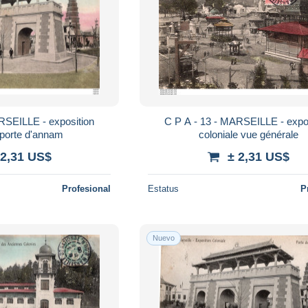
C P A - 13 - MARSEILLE - exposition
coloniale porte d'annam
coloniale vue générale
 2,31 US$
± 2,31 US$
Profesional
Estatus
P
Nuevo