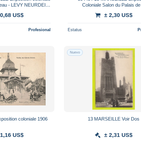
d'eau - LEVY NEURDEIN
Coloniale Salon du Palais de
hes du Rhone
COCHINCHINE 1906 à DUG
 0,68 US$
± 2,30 US$
Castillon sur Dordogne
Profesional
Estatus
P
Nuevo
position coloniale 1906
13 MARSEILLE Voir Dos
 1,16 US$
± 2,31 US$