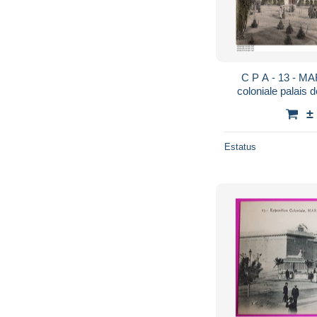
C P A - 13 - MARSEILLE - exposition
coloniale palais 
±
Estatus