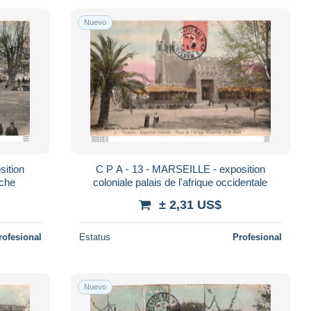
Nuevo
C P A - 13 - MARSEILLE - exposition
oté gauche
coloniale palais de l'afrique occidentale
± 2,31 US$
rofesional
Estatus
Profesional
Nuevo