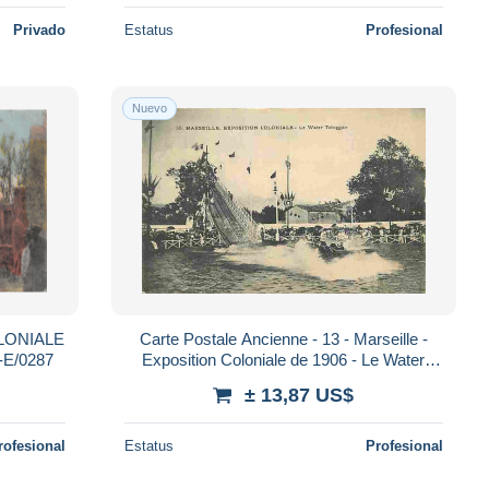
Privado
Estatus
Profesional
Nuevo
LONIALE
Carte Postale Ancienne - 13 - Marseille -
-E/0287
Exposition Coloniale de 1906 - Le Water
Toboggan - Animée - Attraction - CPA -
± 13,87 US$
rofesional
Estatus
Profesional