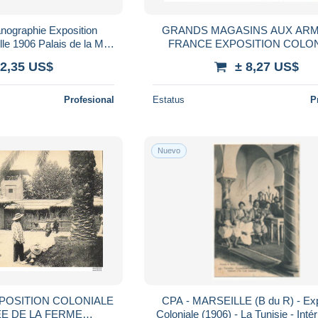
nographie Exposition
GRANDS MAGASINS AUX ARM
lle 1906 Palais de la Mer
FRANCE EXPOSITION COLO
ostale Vierge
MARSEILLE 1906 - PALAIS
 2,35 US$
± 8,27 US$
MINISTERE DES COLONIES
Profesional
Estatus
P
Nuevo
XPOSITION COLONIALE
CPA - MARSEILLE (B du R) - Exp
EE DE LA FERME
Coloniale (1906) - La Tunisie - Intér