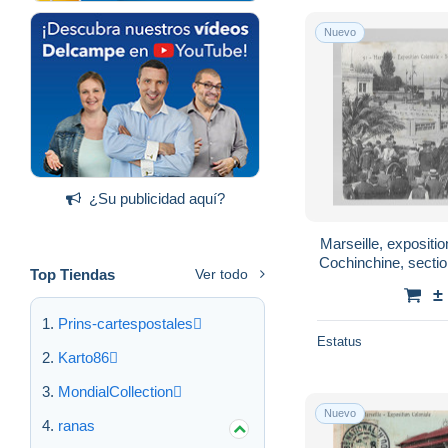
Nuevo
¿Su publicidad aquí?
Marseille, expositio
Cochinchine, sect
Top Tiendas
Ver todo
(
±
Prins-cartespostales
Estatus
Karto86
MondialCollection
Nuevo
ranas