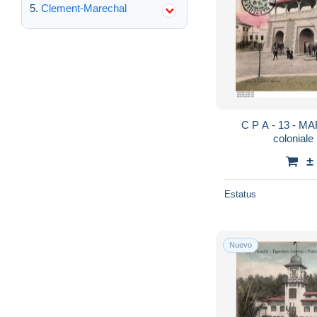
Clement-Marechal
C P A - 13 - MARSEILLE - exposition
±
Estatus
Nuevo