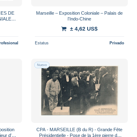
ES DE
Marseille – Exposition Coloniale – Palais de
NIALE
l'Indo-Chine
 DU
± 4,62 US$
 CPA
rofesional
Estatus
Privado
Nuevo
osition
CPA - MARSEILLE (B du R) - Grande Fête
ieur d'un
Présidentielle - Pose de la 1ère pierre de