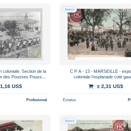
Nuevo
n coloniale. Section de la
C P A - 13 - MARSEILLE - exposition
ion des Pousses Pousses
coloniale l'esplanade c
17854)
 1,16 US$
± 2,31 US$
Profesional
Estatus
P
Nuevo