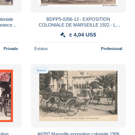
oloniale
BDPP5-0356-13 - EXPOSITION
-seance
COLONIALE DE MARSEILLE 1922 - Le
grand palais
± 4,04 US$
Privado
Estatus
Profesional
Nuevo
A6397 Marseille exposition coloniale 1906