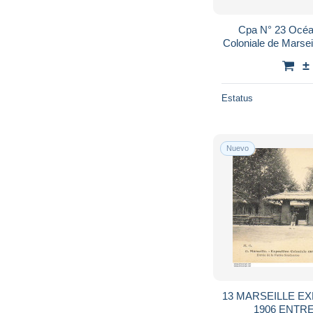
Cpa N° 23 Océa
Coloniale de Marsei
Carte P
±
Estatus
Nuevo
13 MARSEILLE E
1906 ENTR