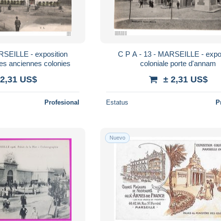
C P A - 13 - MARSEILLE - exposition
des anciennes colonies
coloniale porte d'annam
 2,31 US$
± 2,31 US$
Profesional
Estatus
P
Nuevo