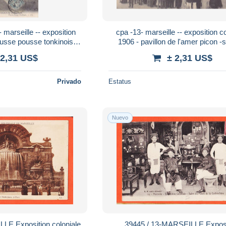
 marseille -- exposition
cpa -13- marseille -- exposition c
ousse pousse tonkinois /
1906 - pavillon de l'amer picon 
 -edi LL n°35
cinematographique
 2,31 US$
± 2,31 US$
Privado
Estatus
Nuevo
39445 / 13-MARSEILLE Exposition