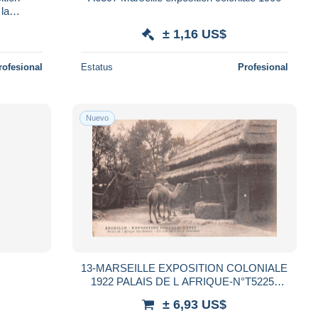
 la
RAND
± 1,16 US$
rofesional
Estatus
Profesional
Nuevo
13-MARSEILLE EXPOSITION COLONIALE
1922 PALAIS DE L AFRIQUE-N°T5225-
B/0141
± 6,93 US$