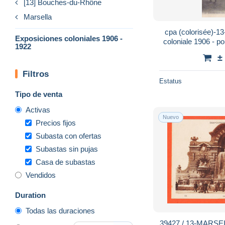
[13] Bouches-du-Rhône
Marsella
cpa (colorisée)-13-
Exposiciones coloniales 1906 -
coloniale 1906 - p
1922
rigshaw
±
Filtros
Estatus
Tipo de venta
Activas
Nuevo
Precios fijos
Subasta con ofertas
Subastas sin pujas
Casa de subastas
Vendidos
Duration
Todas las duraciones
39427 / 13-MARSEILLE Exposition coloniale