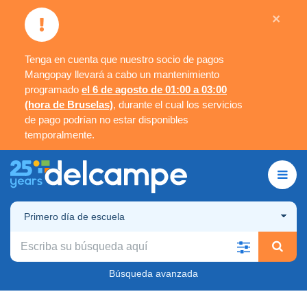
×
Tenga en cuenta que nuestro socio de pagos
Mangopay llevará a cabo un mantenimiento
programado
el 6 de agosto de 01:00 a 03:00
(hora de Bruselas)
, durante el cual los servicios
de pago podrían no estar disponibles
temporalmente.
Primero día de escuela
Búsqueda avanzada