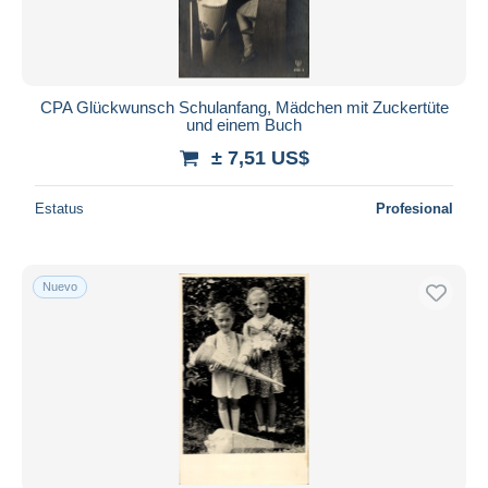
Duration
Todas las duraciones
Nuevo desde
Días
CPA Glückwunsch Schulanfang, Mädchen mit Zuckertüte
und einem Buch
Cerrando dentro
horas
de
± 7,51 US$
Precio
Estatus
Profesional
De
a
US$
US$
Sólo con descuento
Nuevo
Envío gratis
Métodos de pago
PayPal
Transferencia bancaria
Visa
Mastercard
Bancontact