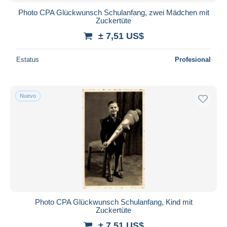
iDeal
Photo CPA Glückwunsch Schulanfang, zwei Mädchen mit
Zuckertüte
Maestro
± 7,51 US$
Deseleccionar todo
Estatus
Profesional
Residencia del vendedor
Mundo entero
Nuevo
Aplicar
Photo CPA Glückwunsch Schulanfang, Kind mit
Zuckertüte
± 7,51 US$