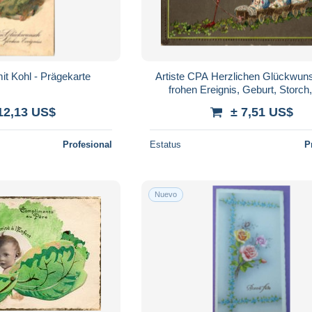
it Kohl - Prägekarte
Artiste CPA Herzlichen Glückwu
frohen Ereignis, Geburt, Storch
12,13 US$
± 7,51 US$
Profesional
Estatus
P
Nuevo