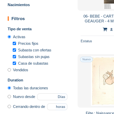
Nacimientos
06- BEBE - CAR
Filtros
GEAUGER - 4 MO
Tipo de venta
±
Activas
Estatus
Precios fijos
Subasta con ofertas
Subastas sin pujas
Nuevo
Casa de subastas
Vendidos
Duration
Todas las duraciones
Nuevo desde
Días
Cerrando dentro de
horas
Fête : Naissanc