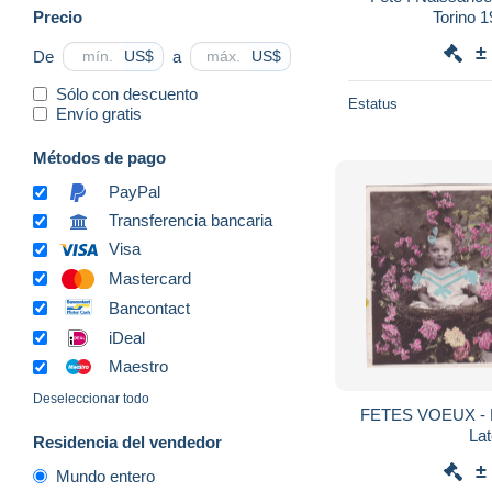
Precio
Torino 1
±
De
a
US$
US$
Sólo con descuento
Estatus
Envío gratis
Métodos de pago
PayPal
Transferencia bancaria
Visa
Mastercard
Bancontact
iDeal
Maestro
Deseleccionar todo
FETES VOEUX - Fa
Lat
Residencia del vendedor
±
Mundo entero