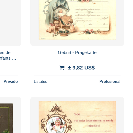
es de
Geburt - Prägekarte
nfants au
n 1931
± 9,82 US$
Privado
Estatus
Profesional