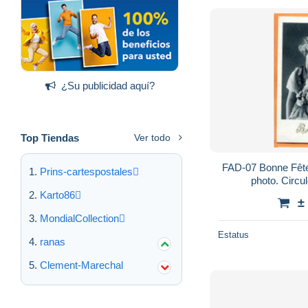
¿Su publicidad aquí?
Top Tiendas
Ver todo
FAD-07 Bonne Fête, Fillette et fleurs. carte-
Prins-cartespostales
photo. Circu
Karto86
±
MondialCollection
Estatus
ranas
Clement-Marechal