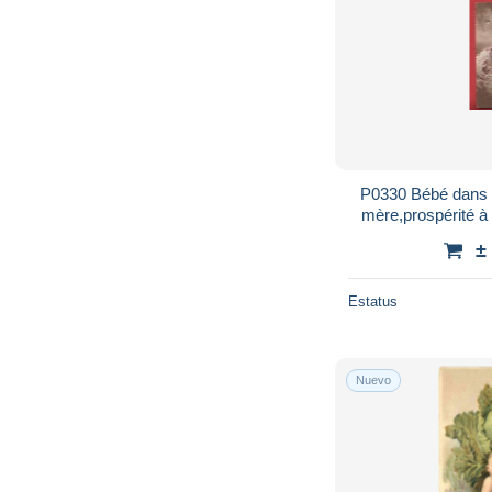
P0330 Bébé dans 
mère,prospérité à
père...Cachet 191
±
Estatus
Nuevo