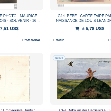
TE PHOTO - MAURICE
G14- BEBE - CARTE FAIRE P
IS - SOUVENIR - 16
NAISSANCE DE LOUIS LEANDRE - EN
AOUT 1916 - - (2 SCANS)
1905 - ( 2 SCANS )
 7,51 US$
± 5,78 US$
Profesional
Estatus
P
Nuevo
e : Emmanuela Banfo :
CPA Baby an der Bergspitze, G