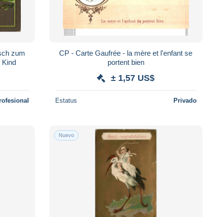
nsch zum
CP - Carte Gaufrée - la mère et l'enfant se
, Kind
portent bien
± 1,57 US$
rofesional
Estatus
Privado
Nuevo