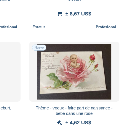
n
± 8,67 US$
rofesional
Estatus
Profesional
Nuevo
eburt,
Thème - voeux - faire part de naissance -
bébé dans une rose
± 4,62 US$