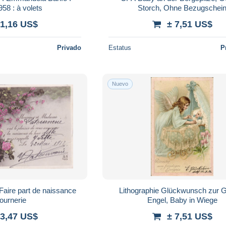
958 : à volets
Storch, Ohne Bezugschei
 1,16 US$
± 7,51 US$
Privado
Estatus
P
Nuevo
ire part de naissance
Lithographie Glückwunsch zur G
ournerie
Engel, Baby in Wiege
 3,47 US$
± 7,51 US$