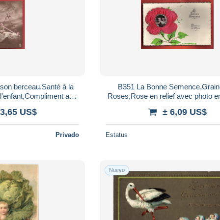
son berceau.Santé à la
B351 La Bonne Semence,Grain
 l'enfant,Compliment au
Roses,Rose en relief avec photo e
3.Légère fente à gauche
centre.Circulé sous enveloppe e
 3,65 US$
± 6,09 US$
Privado
Estatus
Nuevo