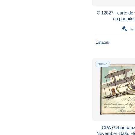
C 12827 - carte de
-en parfaite
±
Estatus
Nuevo
CPA Geburtsanze
November 1905, Fl