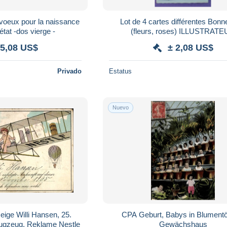
 voeux pour la naissance
Lot de 4 cartes différentes Bonn
 état -dos vierge -
(fleurs, roses) ILLUSTRAT
 5,08 US$
± 2,08 US$
Privado
Estatus
Nuevo
ige Willi Hansen, 25.
CPA Geburt, Babys in Blumentö
ugzeug, Reklame Nestle
Gewächshaus