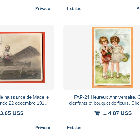
Privado
Estatus
P
de naissance de Macelle
FAP-24 Heureux Anniversaire, Couple
 née 22 décembre 1910.
d'enfants et bouquet de fleurs. Cir
n et roses. Circulé
enveloppe en 1931
 3,65 US$
± 4,87 US$
Privado
Estatus