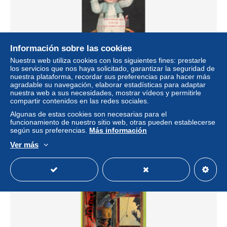
Información sobre las cookies
Nuestra web utiliza cookies con los siguientes fines: prestarle
los servicios que nos haya solicitado, garantizar la seguridad de
nuestra plataforma, recordar sus preferencias para hacer más
agradable su navegación, elaborar estadísticas para adaptar
364545-Halloween, Wolf No 501-1, Ellen Clapsaddle, Child
nuestra web a sus necesidades, mostrar vídeos y permitirle
Standing in Jack o Lantern
compartir contenidos en las redes sociales.
± 152,50 US$
Algunas de estas cookies son necesarias para el
funcionamiento de nuestro sitio web, otras pueden establecerse
según sus preferencias.
Más información
Estatus
Privado
Ver más