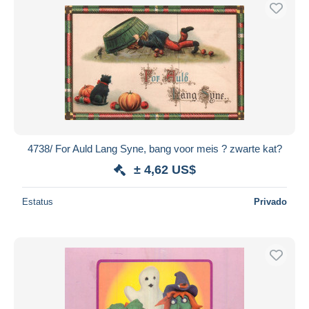
Sólo con descuento
Envío gratis
Métodos de pago
PayPal
Transferencia bancaria
Visa
Mastercard
Bancontact
4738/ For Auld Lang Syne, bang voor meis ? zwarte kat?
iDeal
± 4,62 US$
Maestro
Deseleccionar todo
Estatus
Privado
Residencia del vendedor
Mundo entero