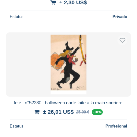
± 2,30 US$
Estatus
Privado
fete . n°52230 . halloween.carte faite a la main.sorciere.
± 26,01 US$
25,00 €
-10 %
Estatus
Profesional