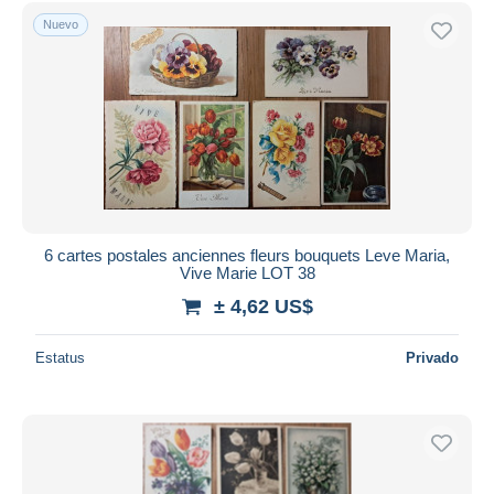
Sólo con descuento
Nuevo
Envío gratis
Métodos de pago
PayPal
Transferencia bancaria
Visa
Mastercard
Bancontact
iDeal
6 cartes postales anciennes fleurs bouquets Leve Maria,
Vive Marie LOT 38
Maestro
± 4,62 US$
Deseleccionar todo
Estatus
Privado
Residencia del vendedor
Mundo entero