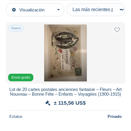
Tipo de venta
Visualización
Categorías principales
Activas
Postales
Precios fijos
Temas
Nuevo
Subasta con ofertas
Felicitaciones (Fiestas)
Subastas sin pujas
Casa de subastas
Colecciones y lotes
Vendidos
Duration
Todas las duraciones
Envío gratis
Nuevo desde
Días
Lot de 20 cartes postales anciennes fantaisie – Fleurs – Art
Nouveau – Bonne Fête – Enfants – Voyagées (1900-1915)
Cerrando dentro
horas
de
± 115,56 US$
Precio
Estatus
Privado
De
a
US$
US$