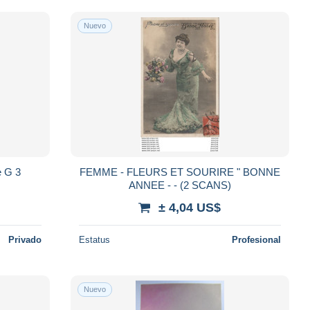
Nuevo
Bonne Année - paysage voiture G 3
FEMME - FLEURS ET SOURIRE " BONNE
ANNEE - - (2 SCANS)
± 4,04 US$
Privado
Estatus
Profesional
Nuevo