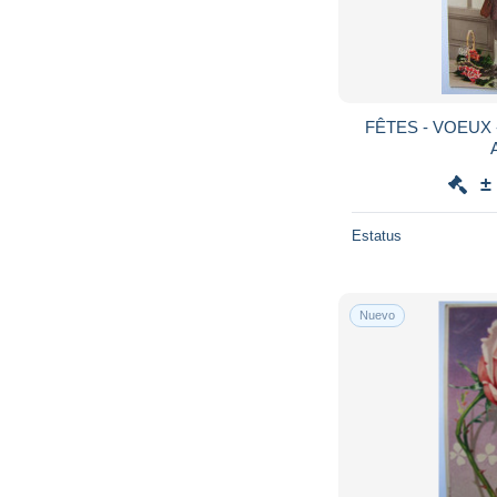
FÊTES - VOEUX 
±
Estatus
Nuevo