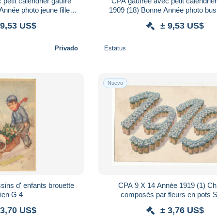
petit calendrier gaufré
CPA gaufrée avec petit calendrier
1909 (18) Bonne Année photo buste jeune
 fleur ruban
fille ruban
 9,53 US$
± 9,53 US$
Privado
Estatus
Nuevo
ins d' enfants brouette
CPA 9 X 14 Année 1919 (1) Chi
chien G 4
composés par fleurs en pots Série
Fantaisies
 3,70 US$
± 3,76 US$