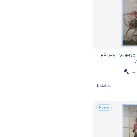
FÊTES - VOEUX 
±
Estatus
Nuevo