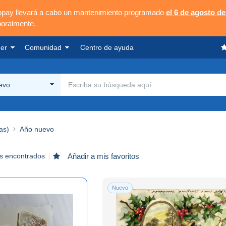
opay llevará a cabo un mantenimiento programado
el 6 de agosto de
poralmente.
er
Comunidad
Centro de ayuda
evo
as)
Año nuevo
s encontrados
Añadir a mis favoritos
Nuevo