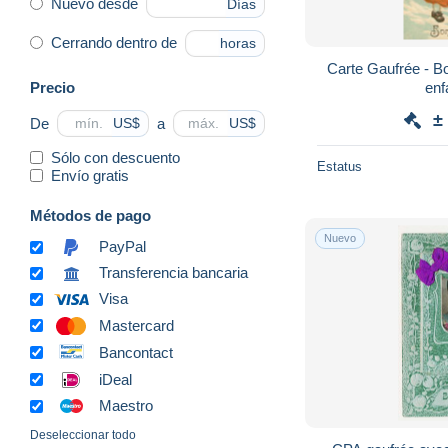
Nuevo desde
Días
Cerrando dentro de
horas
Carte Gaufrée - B
Precio
±
De
a
US$
US$
Sólo con descuento
Estatus
Envío gratis
Métodos de pago
Nuevo
PayPal
Transferencia bancaria
Visa
Mastercard
Bancontact
iDeal
Maestro
Deseleccionar todo