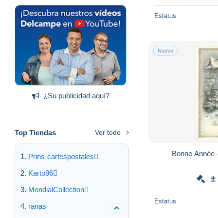
Estatus
Nuevo
¿Su publicidad aquí?
Top Tiendas
Ver todo
Prins-cartespostales
Karto86
±
MondialCollection
Estatus
ranas