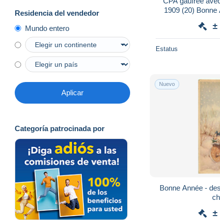
CPA gaufrée avec 
1909 (20) Bonne Année photo jeune fille
Residencia del vendedor
chapeau
±
Mundo entero
Estatus
Nuevo
Aplicar
Categoría patrocinada por
Bonne Année - dess
±