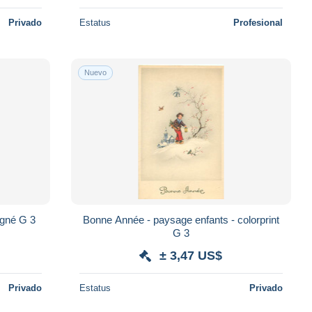
Privado
Estatus
Profesional
Nuevo
Bonne Année - paysage enfants signé G 3
Bonne Année - paysage enfants - colorprint
G 3
± 3,47 US$
Privado
Estatus
Privado