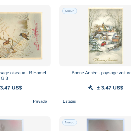
Nuevo
sage oiseaux - R Hamel
G 3
 3,47 US$
± 3,47 US$
Privado
Estatus
Nuevo