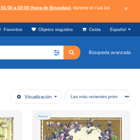
 01:00 a 03:00 (hora de Bruselas)
, durante el cual los
×
Favoritos
Objetos seguidos
Cesta
Español
Búsqueda avanzada
Visualización
Nuevo