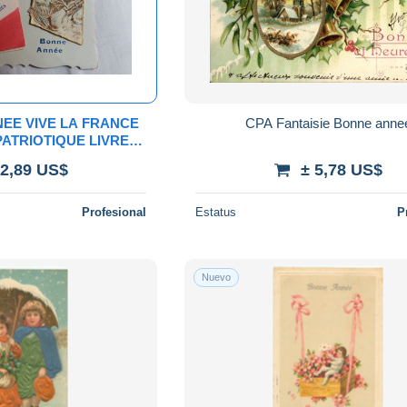
EE VIVE LA FRANCE
CPA Fantaisie Bonne anne
PATRIOTIQUE LIVRET
COR GUERRE 14
 2,89 US$
± 5,78 US$
ONDELLE
Profesional
Estatus
P
Nuevo