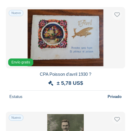
Sólo con descuento
Nuevo
Envío gratis
Métodos de pago
PayPal
Transferencia bancaria
Visa
Mastercard
Envío gratis
Bancontact
iDeal
CPA Poisson d'avril 1930 ?
Maestro
± 5,78 US$
Deseleccionar todo
Estatus
Privado
Residencia del vendedor
Mundo entero
Nuevo