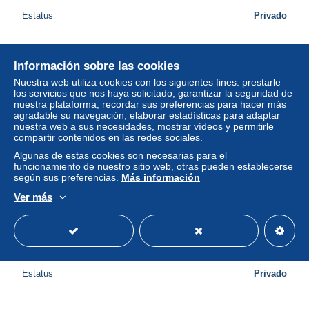
Estatus
Privado
Información sobre las cookies
Nuevo
Nuestra web utiliza cookies con los siguientes fines: prestarle
los servicios que nos haya solicitado, garantizar la seguridad de
nuestra plataforma, recordar sus preferencias para hacer más
agradable su navegación, elaborar estadísticas para adaptar
nuestra web a sus necesidades, mostrar vídeos y permitirle
compartir contenidos en las redes sociales.
Algunas de estas cookies son necesarias para el
funcionamiento de nuestro sitio web, otras pueden establecerse
según sus preferencias.
Más información
Ver más
07016A - FANTAISIE - 1er AVRIL poisson attelage coeur
de marguerites pensée
± 5,78 US$
Estatus
Privado