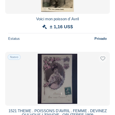
Voici mon poisson d' Avril
± 1,16 US$
Estatus
Privado
Nuevo
1521 THEME . POISSONS D'AVRIL . FEMME . DEVINEZ
QUI VOUS L'ENVOIE . OBLITEREE 1909