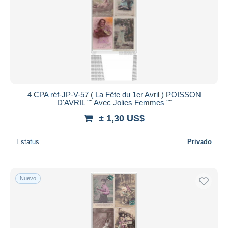
4 CPA réf-JP-V-57 ( La Fête du 1er Avril ) POISSON
D'AVRIL "" Avec Jolies Femmes ""
± 1,30 US$
Estatus
Privado
Nuevo