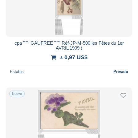
cpa """" GAUFREE """" Réf-JP-M-500 les Fêtes du 1er
AVRIL 1909 )
± 0,97 US$
Estatus
Privado
Nuevo