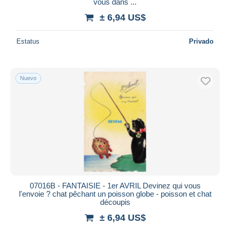
vous dans ...
± 6,94 US$
Estatus
Privado
Nuevo
07016B - FANTAISIE - 1er AVRIL Devinez qui vous
l'envoie ? chat pêchant un poisson globe - poisson et chat
découpis
± 6,94 US$