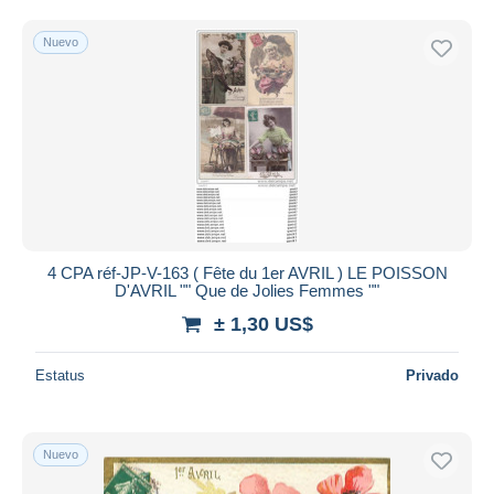
Nuevo
4 CPA réf-JP-V-163 ( Fête du 1er AVRIL ) LE POISSON
D'AVRIL "" Que de Jolies Femmes ""
± 1,30 US$
Estatus
Privado
Nuevo