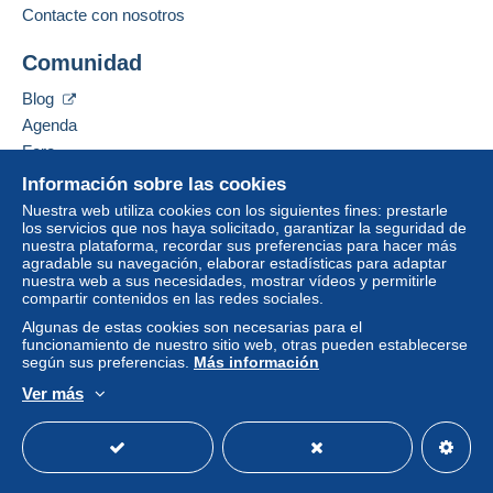
Contacte con nosotros
Comunidad
Blog
Agenda
Foro
Vídeos
Información sobre las cookies
Nuestra web utiliza cookies con los siguientes fines: prestarle
Ayuda
los servicios que nos haya solicitado, garantizar la seguridad de
nuestra plataforma, recordar sus preferencias para hacer más
Centro de ayuda
agradable su navegación, elaborar estadísticas para adaptar
nuestra web a sus necesidades, mostrar vídeos y permitirle
Comprar en Delcampe
compartir contenidos en las redes sociales.
Vender en Delcampe
Algunas de estas cookies son necesarias para el
Una página securizada
funcionamiento de nuestro sitio web, otras pueden establecerse
según sus preferencias.
Más información
Ver más