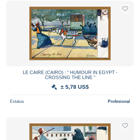
Sólo con descuento
Envío gratis
Métodos de pago
PayPal
Transferencia bancaria
Visa
Mastercard
Bancontact
iDeal
LE CAIRE (CAIRO) : " HUMOUR IN EGYPT -
CROSSING THE LINE "
Maestro
± 5,78 US$
Deseleccionar todo
Estatus
Profesional
Residencia del vendedor
Mundo entero