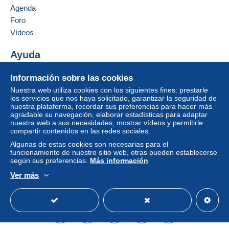
Francia
Agenda
1,90 €
Foro
Añadir ese vendedor a los favoritos
Vídeos
Contactar con el vendedor
Condiciones de pago:
Ocultar los objetos de este vendedor
Ayuda
Todos los pagos se realizan a través de la página web
de Delcampe. Según las posibilidades ofrecidas por el
Centro de ayuda
Información sobre las cookies
vendedor, puede utilizar
PayPal
, añadir una
tarjeta de
Comprar en Delcampe
Nuestra web utiliza cookies con los siguientes fines: prestarle
crédito/débito
o realizar una
transferencia a su saldo
.
Vender en Delcampe
los servicios que nos haya solicitado, garantizar la seguridad de
No se realizan pagos por cheque o transferencia
nuestra plataforma, recordar sus preferencias para hacer más
Una página securizada
bancaria directa al vendedor.
agradable su navegación, elaborar estadísticas para adaptar
nuestra web a sus necesidades, mostrar vídeos y permitirle
El comprador utiliza los medios de pago proporcionados
compartir contenidos en las redes sociales.
por Delcampe en la página "
Mis compras: A pagar
".
Algunas de estas cookies son necesarias para el
funcionamiento de nuestro sitio web, otras pueden establecerse
Un pago que no pase por
el sistema de pago
según sus preferencias.
Más información
integrado a la página
será reembolsado por el
Ver más
vendedor al comprador. Una compra no pagada puede
Español
USD
Modo estándar
America/
tener consecuencias en la cuenta del comprador.
Si las condiciones de venta del vendedor incluyen
cláusulas relativas al pago, estas se considerarán
nulas. Las condiciones de pago de la página web