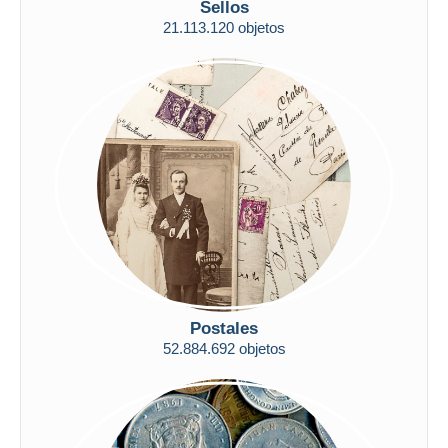
Sellos
Sólo con descuento
Envío gratis
21.113.120 objetos
Métodos de pago
PayPal
Transferencia bancaria
Visa
Mastercard
Bancontact
iDeal
Maestro
Deseleccionar todo
Residencia del vendedor
Postales
52.884.692 objetos
Mundo entero