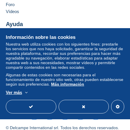
puede tener consecuencias en la cuenta del
Foro
comprador.
Vídeos
Si las condiciones de venta del vendedor incluyen
cláusulas relativas al pago, estas se considerarán
Ayuda
nulas. Las condiciones de pago de la página web
Centro de ayuda
Delcampe, tal y como se definen en las
Información sobre las cookies
Comprar en Delcampe
condiciones de uso
, son las únicas aplicables.
Nuestra web utiliza cookies con los siguientes fines: prestarle
Vender en Delcampe
los servicios que nos haya solicitado, garantizar la seguridad de
Las compras deben pagarse en un plazo de
14
nuestra plataforma, recordar sus preferencias para hacer más
Una página securizada
días
a partir de la recepción de la declaración final
agradable su navegación, elaborar estadísticas para adaptar
del vendedor.
nuestra web a sus necesidades, mostrar vídeos y permitirle
compartir contenidos en las redes sociales.
Algunas de estas cookies son necesarias para el
Frais de port = Tarifs de La Poste LE MOINS CHER :
funcionamiento de nuestro sitio web, otras pueden establecerse
según sus preferencias.
Más información
Lettre Verte.
Ver más
Español
USD
Modo estándar
America/
Condiciones particulares:
Bonjour et bienvenu(e) dans ma boutique,
© Delcampe International srl. Todos los derechos reservados.