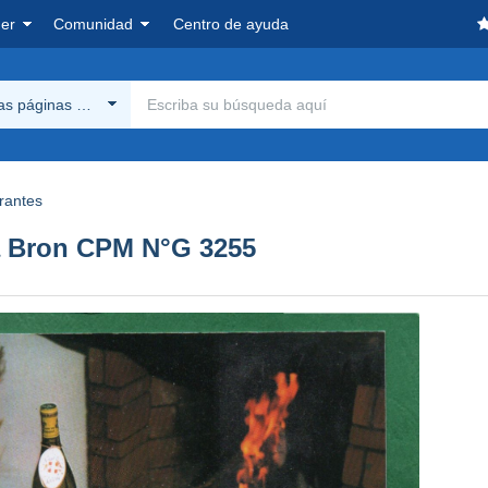
er
Comunidad
Centro de ayuda
las páginas Delcampe
rantes
d à Bron CPM N°G 3255