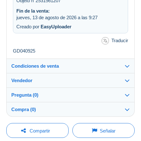
Objeto n°2531561207
Fin de la venta:
jueves, 13 de agosto de 2026 a las 9:27
Creado por
EasyUploader
Traducir
GD040925
Condiciones de venta
Vendedor
Detalles de las condiciones de venta
Pregunta (0)
Envío
MondialCollection
100%
(36169x)
Envío tras el pago dentro de los 5 días
Compra (0)
PRO
Tienda
Garantía:
Derecho de retracto
|
Gastos de devolución a cargo del
Para hacer una pregunta, debe iniciar una
Última actualización: 3:47:10
Compartir
Señalar
comprador.
sesión.
Apellido:
Para saber el plazo de devolución y de reembolso del