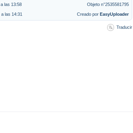
a las 13:58
Objeto n°2535581795
 a las 14:31
Creado por
EasyUploader
Traducir