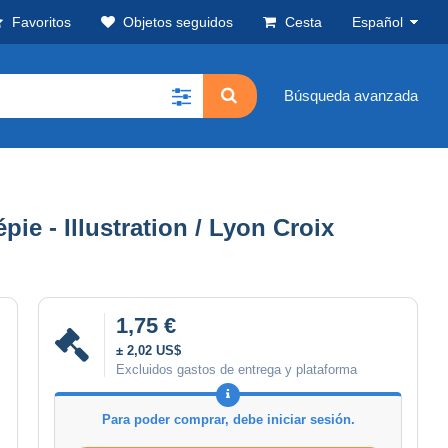
Favoritos
Objetos seguidos
Cesta
Español
Búsqueda avanzada
e - Illustration / Lyon Croix
1,75 €
± 2,02 US$
Excluidos gastos de entrega y plataforma
Para poder comprar, debe iniciar sesión.