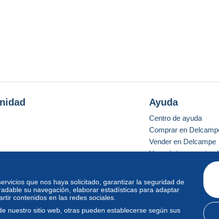
nidad
Ayuda
Centro de ayuda
Comprar en Delcamp
Vender en Delcampe
Una página securizad
 servicios que nos haya solicitado, garantizar la seguridad de
radable su navegación, elaborar estadísticas para adaptar
o estándar
tir contenidos en las redes sociales.
de nuestro sitio web, otras pueden establecerse según sus