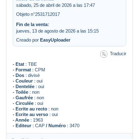
sábado, 25 de abril de 2026 a las 17:47
Objeto n°2531712017
Fin de la venta:
jueves, 13 de agosto de 2026 a las 15:15
Creado por
EasyUploader
Traducir
- Etat
: TBE
- Format
: CPM
- Dos
: divisé
- Couleur
: oui
- Dentelée
: oui
- Toilée
: non
- Gaufrée
: non
- Circulée
: oui
- Ecrite au recto
: non
- Ecrite au verso
: oui
- Année
: 1963
- Editeur
: CAP
/ Numéro
: 3470