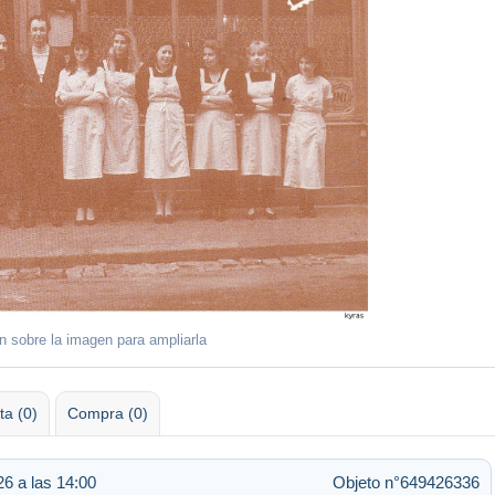
ón sobre la imagen para ampliarla
ta (0)
Compra (0)
26 a las 14:00
Objeto n°649426336