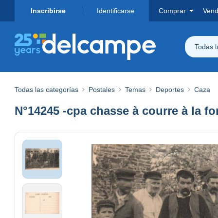
Inscribirse
Identificarse
Comprar
Vend
Todas 
Todas las categorías
Postales
Temas
Deportes
Caza
N°14245 -cpa chasse à courre à la forê