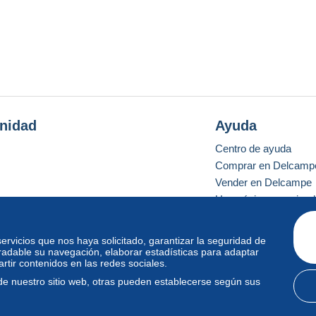
nidad
Ayuda
Centro de ayuda
Comprar en Delcamp
Vender en Delcampe
Una página securizad
 servicios que nos haya solicitado, garantizar la seguridad de
radable su navegación, elaborar estadísticas para adaptar
o estándar
tir contenidos en las redes sociales.
de nuestro sitio web, otras pueden establecerse según sus
diciones de uso
y
privacidad
.
Gestión de las cookies