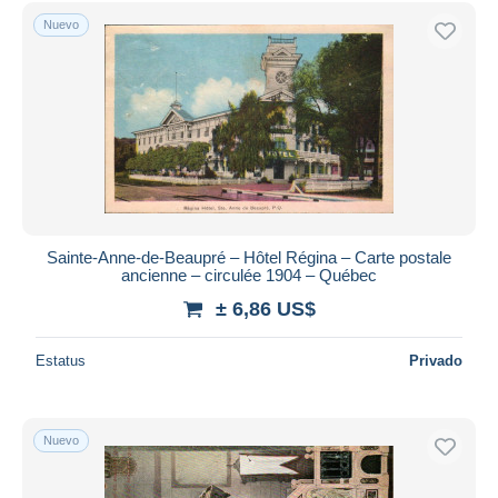
Sólo con descuento
Nuevo
Envío gratis
Métodos de pago
PayPal
Transferencia bancaria
Visa
Mastercard
Bancontact
iDeal
Sainte-Anne-de-Beaupré – Hôtel Régina – Carte postale
ancienne – circulée 1904 – Québec
Maestro
± 6,86 US$
Deseleccionar todo
Estatus
Privado
Residencia del vendedor
Mundo entero
Nuevo