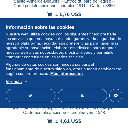
Sainte-Anne-de-Beaupré – Entrée du parc de l'église –
Carte postale ancienne – circulée 1911 – Carte n°3860
± 5,76 US$
Información sobre las cookies
Estatus
Privado
Nuestra web utiliza cookies con los siguientes fines: prestarle
los servicios que nos haya solicitado, garantizar la seguridad de
nuestra plataforma, recordar sus preferencias para hacer más
agradable su navegación, elaborar estadísticas para adaptar
nuestra web a sus necesidades, mostrar vídeos y permitirle
compartir contenidos en las redes sociales.
Algunas de estas cookies son necesarias para el
funcionamiento de nuestro sitio web, otras pueden establecerse
según sus preferencias.
Más información
Ver más
Sainte-Anne-de-Beaupré – Vue générale de la basilique –
Carte postale ancienne – circulée vers 1948
± 4,61 US$