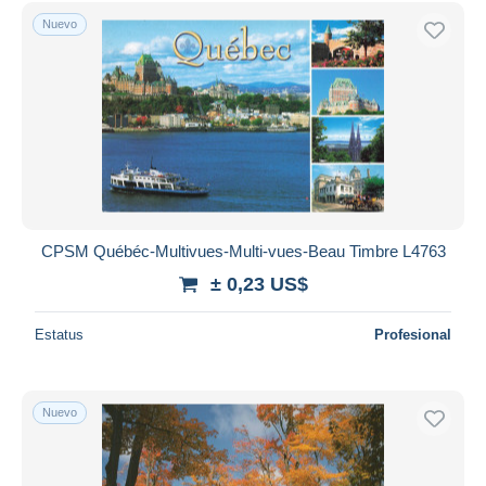
Sólo con descuento
Nuevo
Envío gratis
Métodos de pago
PayPal
Transferencia bancaria
Visa
Mastercard
Bancontact
iDeal
CPSM Québéc-Multivues-Multi-vues-Beau Timbre L4763
Maestro
± 0,23 US$
Deseleccionar todo
Estatus
Profesional
Residencia del vendedor
Mundo entero
Nuevo