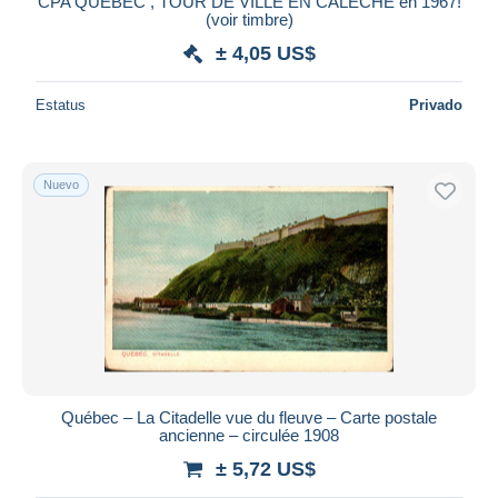
CPA QUEBEC , TOUR DE VILLE EN CALECHE en 1967!
(voir timbre)
± 4,05 US$
Estatus
Privado
Nuevo
Québec – La Citadelle vue du fleuve – Carte postale
ancienne – circulée 1908
± 5,72 US$