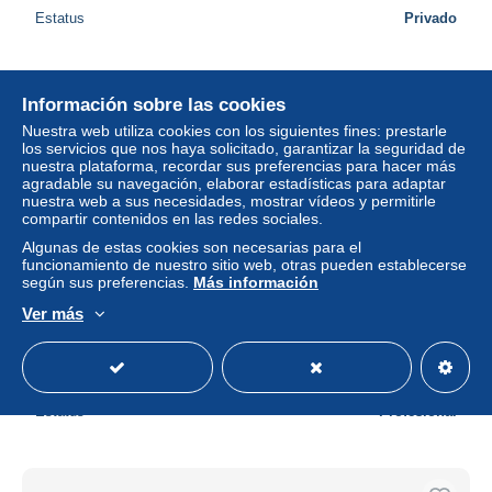
Estatus
Privado
Nuevo
Información sobre las cookies
Nuestra web utiliza cookies con los siguientes fines: prestarle
los servicios que nos haya solicitado, garantizar la seguridad de
nuestra plataforma, recordar sus preferencias para hacer más
agradable su navegación, elaborar estadísticas para adaptar
nuestra web a sus necesidades, mostrar vídeos y permitirle
compartir contenidos en las redes sociales.
Algunas de estas cookies son necesarias para el
funcionamiento de nuestro sitio web, otras pueden establecerse
según sus preferencias.
Más información
Ver más
Postcard, CANADA, Quebec, The Citadel
± 12,71 US$
Estatus
Profesional