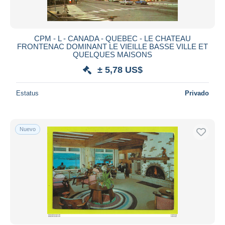
Todas las duraciones
Nuevo desde
Días
CPM - L - CANADA - QUEBEC - LE CHATEAU
FRONTENAC DOMINANT LE VIEILLE BASSE VILLE ET
Cerrando dentro
QUELQUES MAISONS
horas
de
± 5,78 US$
Precio
Estatus
Privado
De
a
US$
US$
Sólo con descuento
Envío gratis
Nuevo
Métodos de pago
PayPal
Transferencia bancaria
Visa
Mastercard
Bancontact