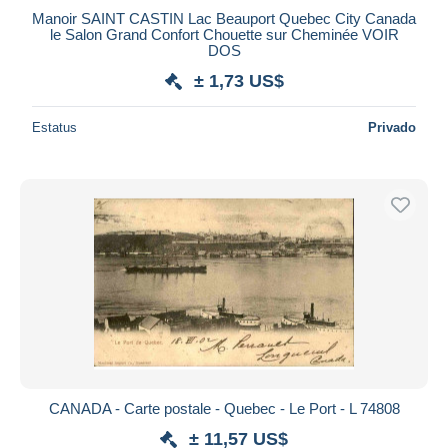
iDeal
Manoir SAINT CASTIN Lac Beauport Quebec City Canada
Maestro
le Salon Grand Confort Chouette sur Cheminée VOIR
DOS
Deseleccionar todo
± 1,73 US$
Residencia del vendedor
Mundo entero
Estatus
Privado
Aplicar
CANADA - Carte postale - Quebec - Le Port - L 74808
± 11,57 US$