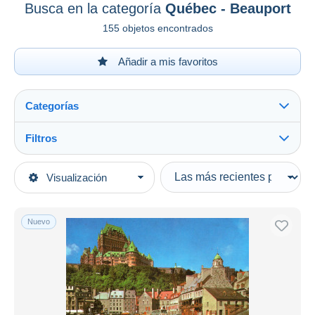
Busca en la categoría
Québec - Beauport
155 objetos encontrados
Añadir a mis favoritos
Categorías
Filtros
Ver todo
Tipo de venta
Visualización
Categorías principales
Activas
Postales
Precios fijos
América
Nuevo
Subasta con ofertas
Canadá
Subastas sin pujas
Quebec
Casa de subastas
Vendidos
Québec - Beauport
Duration