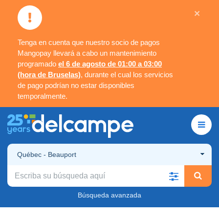
×
Tenga en cuenta que nuestro socio de pagos
Mangopay llevará a cabo un mantenimiento
programado
el 6 de agosto de 01:00 a 03:00
(hora de Bruselas)
, durante el cual los servicios
de pago podrían no estar disponibles
temporalmente.
Québec - Beauport
Búsqueda avanzada