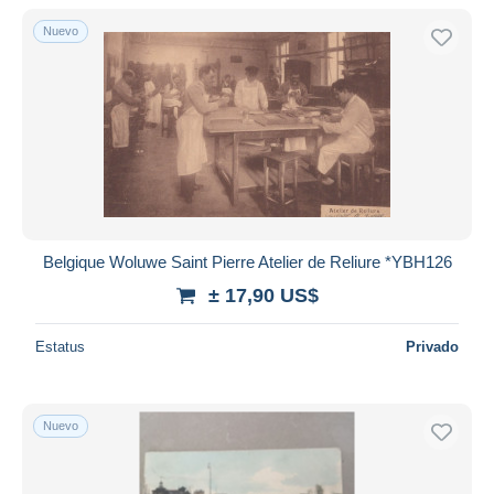
Nuevo
Sólo con descuento
Envío gratis
Métodos de pago
PayPal
Transferencia bancaria
Visa
Mastercard
Bancontact
Belgique Woluwe Saint Pierre Atelier de Reliure *YBH126
iDeal
± 17,90 US$
Maestro
Deseleccionar todo
Estatus
Privado
Residencia del vendedor
Mundo entero
Nuevo