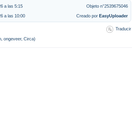
26 a las 5:15
Objeto n°2539675046
26 a las 10:00
Creado por
EasyUploader
Traducir
n, ongeveer, Circa)