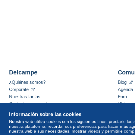
Delcampe
Comu
¿Quiénes somos?
Blog
Corporate
Agenda
Nuestras tarifas
Foro
Contacte con nosotros
Vídeos
Información sobre las cookies
Nuestra web utiliza cookies con los siguientes fines: prestarle los
nuestra plataforma, recordar sus preferencias para hacer más ag
Español
USD
America/Indiana/Vevay
Mod
nuestra web a sus necesidades, mostrar vídeos y permitirle compar