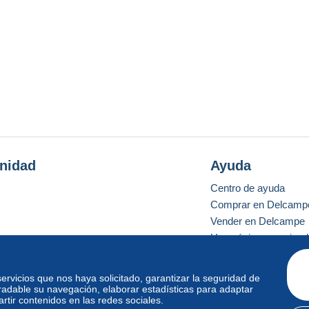
nidad
Ayuda
Centro de ayuda
Comprar en Delcamp
Vender en Delcampe
Una página securizad
 servicios que nos haya solicitado, garantizar la seguridad de
radable su navegación, elaborar estadísticas para adaptar
o estándar
tir contenidos en las redes sociales.