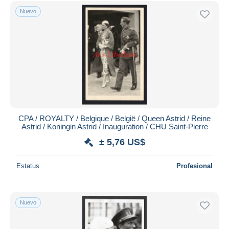
Sólo con descuento
Nuevo
Envío gratis
Métodos de pago
PayPal
Transferencia bancaria
Visa
Mastercard
Bancontact
iDeal
CPA / ROYALTY / Belgique / België / Queen Astrid / Reine
Astrid / Koningin Astrid / Inauguration / CHU Saint-Pierre
Maestro
± 5,76 US$
Deseleccionar todo
Estatus
Profesional
Residencia del vendedor
Mundo entero
Nuevo