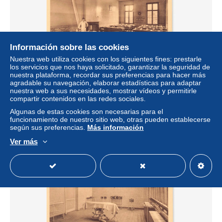
Información sobre las cookies
Nuestra web utiliza cookies con los siguientes fines: prestarle
los servicios que nos haya solicitado, garantizar la seguridad de
nuestra plataforma, recordar sus preferencias para hacer más
agradable su navegación, elaborar estadísticas para adaptar
BRUXELLES - Hôpital Militaire - Réfectoire du personnel
nuestra web a sus necesidades, mostrar vídeos y permitirle
± 1,08 US$
compartir contenidos en las redes sociales.
0,99 €
-5 %
Algunas de estas cookies son necesarias para el
funcionamiento de nuestro sitio web, otras pueden establecerse
Estatus
Profesional
según sus preferencias.
Más información
Ver más