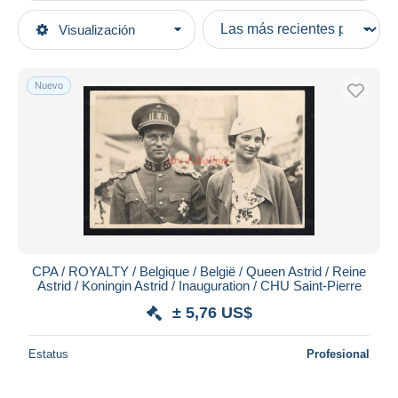
Tipo de venta
Visualización
Categorías principales
Activas
Postales
Precios fijos
Europa
Nuevo
Subasta con ofertas
Bélgica
Subastas sin pujas
Bruselas
Casa de subastas
Vendidos
Salud, hospitales
Duration
Todas las duraciones
Nuevo desde
Días
CPA / ROYALTY / Belgique / België / Queen Astrid / Reine
Astrid / Koningin Astrid / Inauguration / CHU Saint-Pierre
Cerrando dentro
horas
de
± 5,76 US$
Precio
Estatus
Profesional
De
a
US$
US$