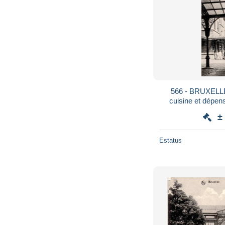
566 - BRUXELLES 
cuisine et dépense **Librairie Verl
Willo
±
Estatus