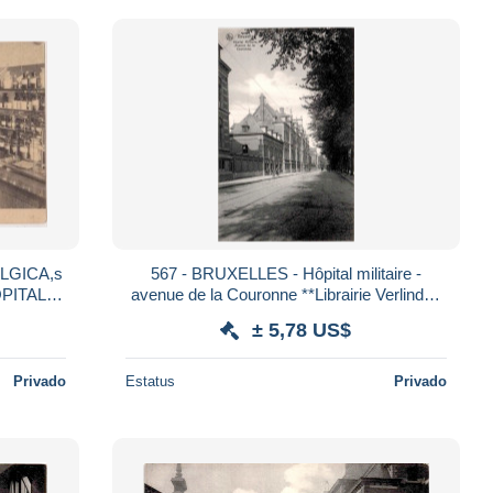
LGICA,s
567 - BRUXELLES - Hôpital militaire -
OPITAL
avenue de la Couronne **Librairie Verlinden
rma
Willocq**Nels**
± 5,78 US$
Privado
Estatus
Privado