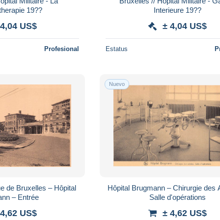
opital Militaire - La
Bruxelles // Hopital Militaire - G
Mecanotherapie 19??
Interieure 19??
 4,04 US$
± 4,04 US$
Profesional
Estatus
P
Nuevo
e de Bruxelles – Hôpital
Hôpital Brugmann – Chirurgie des 
nn – Entrée
Salle d'opérations
 4,62 US$
± 4,62 US$