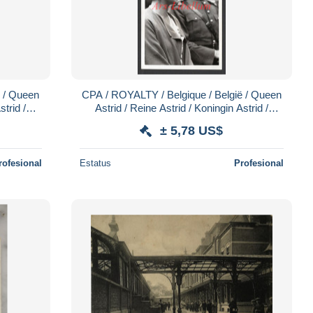
ë / Queen
CPA / ROYALTY / Belgique / België / Queen
strid /
Astrid / Reine Astrid / Koningin Astrid /
rre
Inauguration / CHU Saint-Pierre
± 5,78 US$
rofesional
Estatus
Profesional