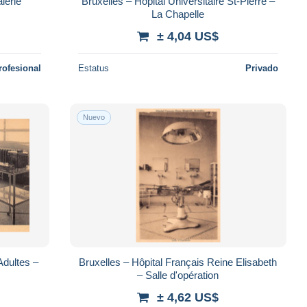
alerie
Bruxelles – Hôpital Universitaire St-Pierre –
La Chapelle
± 4,04 US$
rofesional
Estatus
Privado
Nuevo
Adultes –
Bruxelles – Hôpital Français Reine Elisabeth
– Salle d'opération
± 4,62 US$