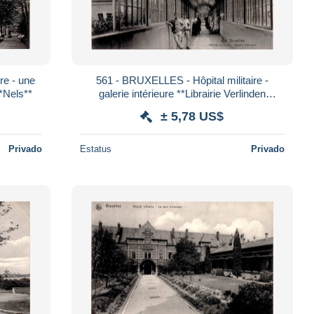
re - une
561 - BRUXELLES - Hôpital militaire -
q**Nels**
galerie intérieure **Librairie Verlinden
Willocq**Nels**
± 5,78 US$
Privado
Estatus
Privado