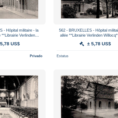
 Hôpital militaire - la
562 - BRUXELLES - Hôpital militai
den
allée **Librairie Verlinden Willoc
cq**Nels**
 5,78 US$
± 5,78 US$
Privado
Estatus