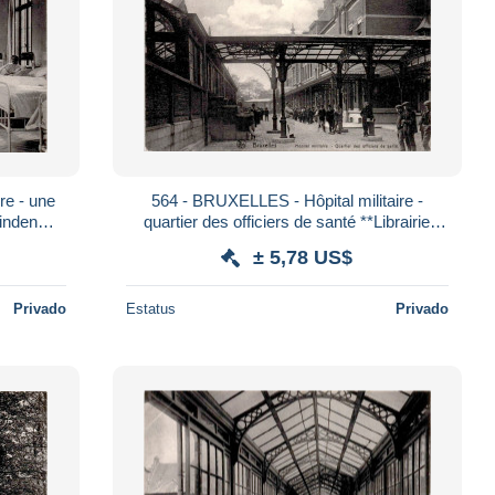
re - une
564 - BRUXELLES - Hôpital militaire -
quartier des officiers de santé **Librairie
Verlinden Willocq**Nels**
± 5,78 US$
Privado
Estatus
Privado