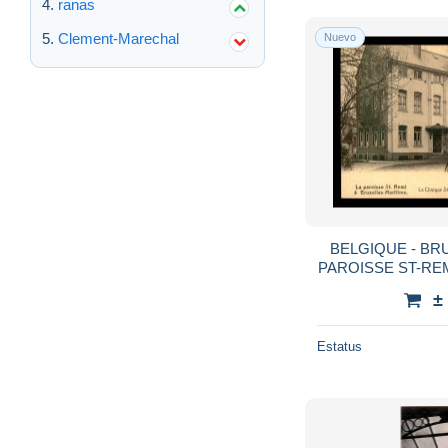
ranas
Clement-Marechal
Nuevo
BELGIQUE - BR
PAROISSE ST-REM
RUE V
±
Estatus