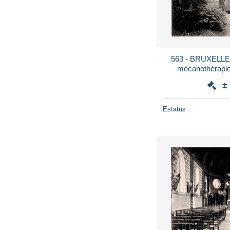
563 - BRUXELLES -
mécanothérapie **Librairie Verlin
Willo
±
Estatus