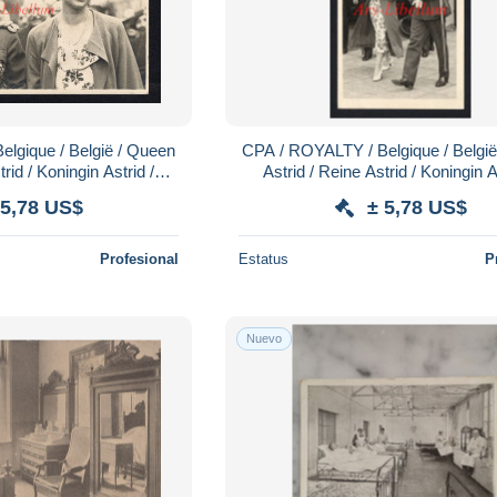
lgique / België / Queen
CPA / ROYALTY / Belgique / Belgi
trid / Koningin Astrid /
Astrid / Reine Astrid / Koningin A
/ CHU Saint-Pierre
Inauguration / CHU Saint-Pie
 5,78 US$
± 5,78 US$
Profesional
Estatus
P
Nuevo