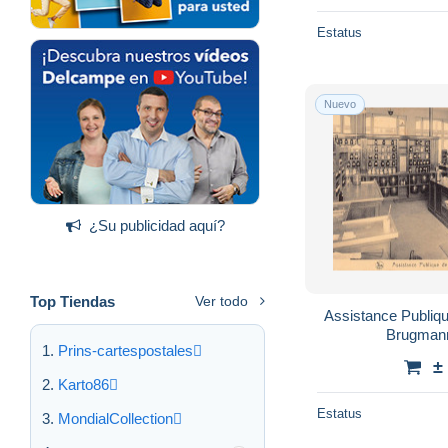
Estatus
Nuevo
¿Su publicidad aquí?
Top Tiendas
Ver todo
Assistance Publiqu
Brugmann
Prins-cartespostales
±
Karto86
Estatus
MondialCollection