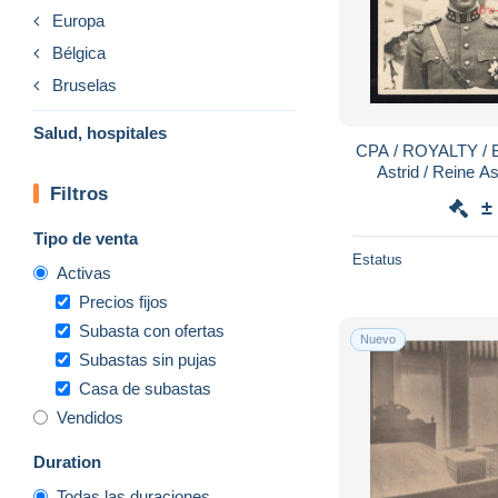
Europa
Bélgica
Bruselas
Salud, hospitales
CPA / ROYALTY / Be
Astrid / Reine As
Filtros
Inauguration 
±
Tipo de venta
Estatus
Activas
Precios fijos
Subasta con ofertas
Nuevo
Subastas sin pujas
Casa de subastas
Vendidos
Duration
Todas las duraciones