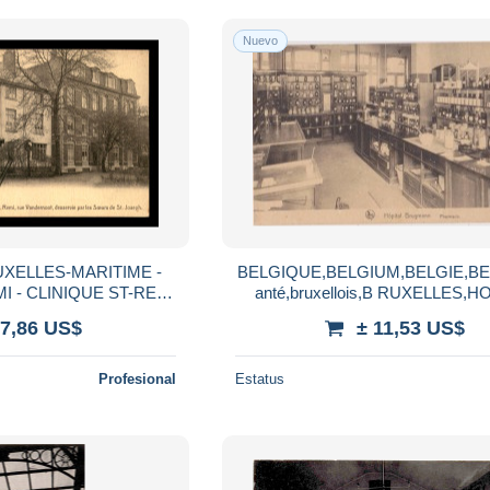
Nuevo
UXELLES-MARITIME -
BELGIQUE,BELGIUM,BELGIE,BE
I - CLINIQUE ST-REMI
anté,bruxellois,B RUXELLES,H
ANDERNOOT
BRUGMANN,fondateur,pha
 7,86 US$
± 11,53 US$
cie,rare,hospice
Profesional
Estatus