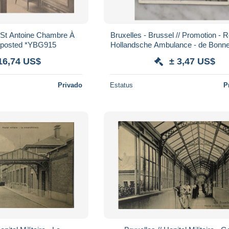
e St Antoine Chambre À
Bruxelles - Brussel // Promotion - 
posted *YBG915
Hollandsche Ambulance - de Bonne
19??
16,74 US$
± 3,47 US$
Privado
Estatus
P