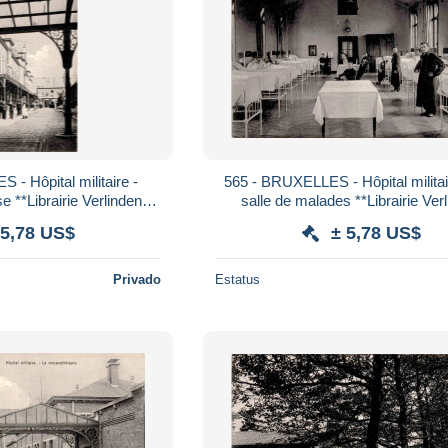
- Hôpital militaire -
565 - BRUXELLES - Hôpital militai
inden
salle de malades **Librairie Verlinden
cq**Nels**
Willocq**Nels**
 5,78 US$
± 5,78 US$
Privado
Estatus