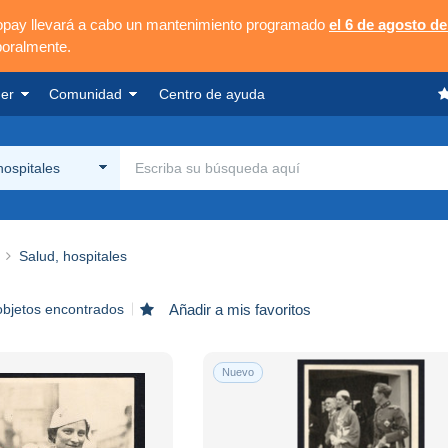
opay llevará a cabo un mantenimiento programado
el 6 de agosto de
poralmente.
er
Comunidad
Centro de ayuda
hospitales
Salud, hospitales
objetos encontrados
Añadir a mis favoritos
Nuevo