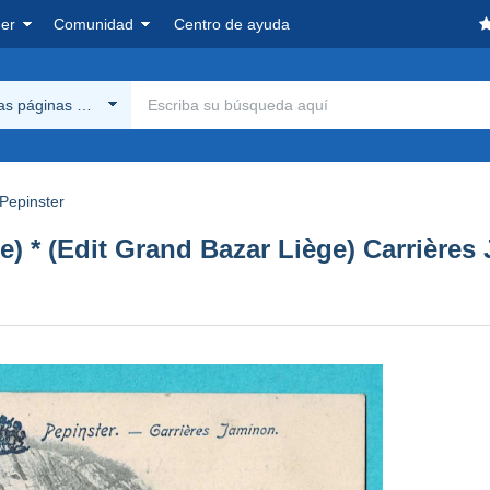
er
Comunidad
Centro de ayuda
las páginas Delcampe
Pepinster
ie) * (Edit Grand Bazar Liège) Carrières