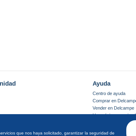
nidad
Ayuda
Centro de ayuda
Comprar en Delcamp
Vender en Delcampe
Una página securizad
 servicios que nos haya solicitado, garantizar la seguridad de