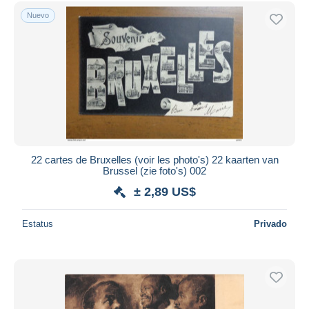
Sólo con descuento
Nuevo
Envío gratis
Métodos de pago
PayPal
Transferencia bancaria
Visa
Mastercard
Bancontact
iDeal
22 cartes de Bruxelles (voir les photo's) 22 kaarten van
Brussel (zie foto's) 002
Maestro
± 2,89 US$
Deseleccionar todo
Estatus
Privado
Residencia del vendedor
Mundo entero