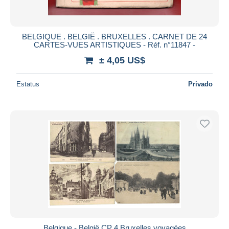
BELGIQUE . BELGIË . BRUXELLES . CARNET DE 24
CARTES-VUES ARTISTIQUES - Réf. n°11847 -
± 4,05 US$
Estatus
Privado
Belgique - België CP 4 Bruxelles voyagées