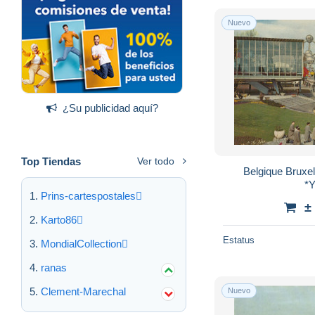
Nuevo
¿Su publicidad aquí?
Top Tiendas
Ver todo
Belgique Bruxel
*
Prins-cartespostales
±
Karto86
Estatus
MondialCollection
ranas
Clement-Marechal
Nuevo