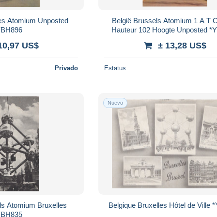
les Atomium Unposted
België Brussels Atomium 1 A T 
YBH896
Hauteur 102 Hoogte Unposted *
10,97 US$
± 13,28 US$
Privado
Estatus
Nuevo
ls Atomium Bruxelles
Belgique Bruxelles Hôtel de Ville
YBH835