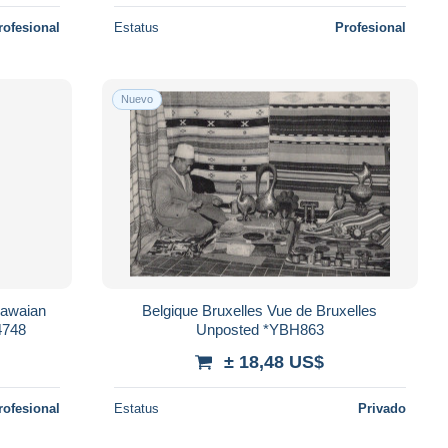
rofesional
Estatus
Profesional
Nuevo
Hawaian
Belgique Bruxelles Vue de Bruxelles
 monstres géants L4748
Unposted *YBH863
± 18,48 US$
rofesional
Estatus
Privado