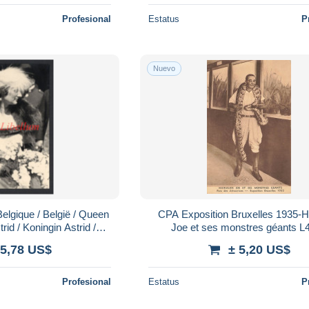
Profesional
Estatus
P
Nuevo
lgique / België / Queen
CPA Exposition Bruxelles 1935-
trid / Koningin Astrid /
Joe et ses
ternationale / 1935
 5,78 US$
± 5,20 US$
Profesional
Estatus
P