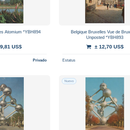
lles Atomium *YBH894
Belgique Bruxelles Vue de Brux
Unposted *YBH893
 9,81 US$
± 12,70 US$
Privado
Estatus
Nuevo