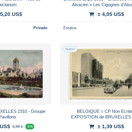
sectarium
Alsacien « Les Cigognes d'Als
 5,20 US$
± 4,05 US$
Privado
Estatus
Nuevo
UXELLES 1910 - Groupe
BELGIQUE ○ CP Non Ecrite
Pavillons
EXPOSITION de BRUXELLES 
L'ITALIE ( Pavillon - Voiture Aut
 US$
± 1,39 US$
0,99 €
-5 %
Peugeot 201 ?)