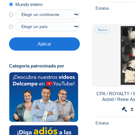
Mundo entero
Estatus
Nuevo
Aplicar
Categoría patrocinada por
CPA / ROYALTY / Be
Astrid / Reine As
Exposition in
±
Estatus