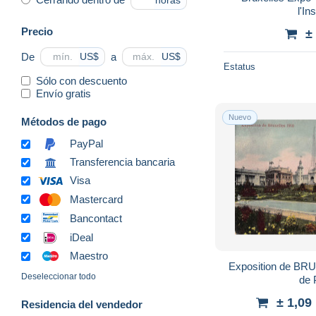
horas
l'In
Precio
±
De
a
US$
US$
Estatus
Sólo con descuento
Envío gratis
Nuevo
Métodos de pago
PayPal
Transferencia bancaria
Visa
Mastercard
Bancontact
iDeal
Maestro
Exposition de BR
Deseleccionar todo
de 
± 1,09
Residencia del vendedor