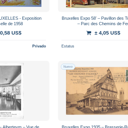
XELLES - Exposition
Bruxelles Expo 58' – Pavillon des T
elle de 1958
– Parc des Chemins de Fe
 0,58 US$
± 4,05 US$
Privado
Estatus
Nuevo
– Albertevm – Vue de
Bruxelles Expo 1935 – Brasserie-R