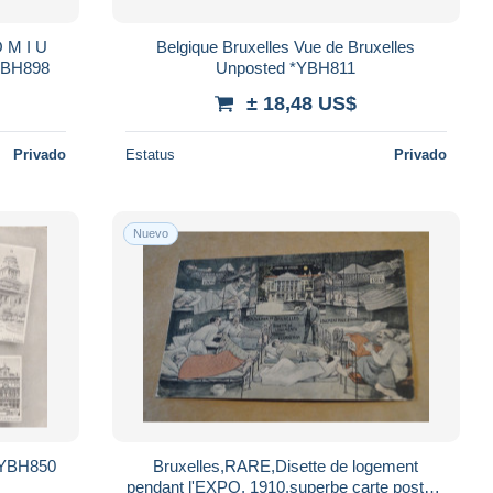
O M I U
Belgique Bruxelles Vue de Bruxelles
YBH898
Unposted *YBH811
± 18,48 US$
Privado
Estatus
Privado
Nuevo
 *YBH850
Bruxelles,RARE,Disette de logement
pendant l'EXPO, 1910,superbe carte postale