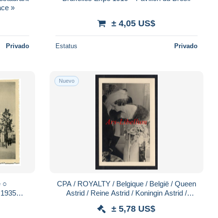
ace »
± 4,05 US$
Privado
Estatus
Privado
Nuevo
 ○
CPA / ROYALTY / Belgique / België / Queen
1935
Astrid / Reine Astrid / Koningin Astrid /
omobile
Exposition internationale / 1935
± 5,78 US$