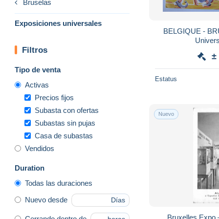
Bruselas
Exposiciones universales
BELGIQUE - BRU
Univers
Filtros
±
Tipo de venta
Estatus
Activas
Precios fijos
Subasta con ofertas
Nuevo
Subastas sin pujas
Casa de subastas
Vendidos
Duration
Todas las duraciones
Nuevo desde
Días
Bruxelles Expo 
Cerrando dentro de