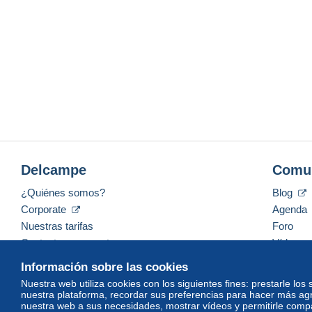
Delcampe
Comu
¿Quiénes somos?
Blog
Corporate
Agenda
Nuestras tarifas
Foro
Contacte con nosotros
Vídeos
Información sobre las cookies
Nuestra web utiliza cookies con los siguientes fines: prestarle los
nuestra plataforma, recordar sus preferencias para hacer más ag
Español
USD
America/Indiana/Vevay
Mod
nuestra web a sus necesidades, mostrar vídeos y permitirle compar