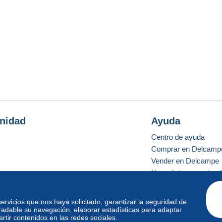
nidad
Ayuda
Centro de ayuda
Comprar en Delcamp
Vender en Delcampe
Una página securizad
 servicios que nos haya solicitado, garantizar la seguridad de
radable su navegación, elaborar estadísticas para adaptar
o estándar
tir contenidos en las redes sociales.