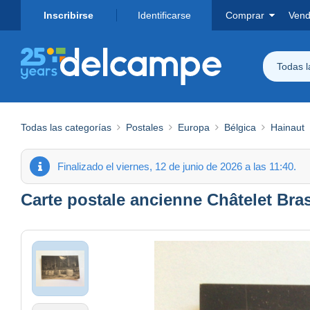
Inscribirse
Identificarse
Comprar
Vend
Todas 
Todas las categorías
Postales
Europa
Bélgica
Hainaut
Finalizado el viernes, 12 de junio de 2026 a las 11:40.
Carte postale ancienne Châtelet Br