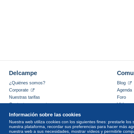
Delcampe
Comu
¿Quiénes somos?
Blog
Corporate
Agenda
Nuestras tarifas
Foro
Contacte con nosotros
Vídeos
Información sobre las cookies
Nuestra web utiliza cookies con los siguientes fines: prestarle los
nuestra plataforma, recordar sus preferencias para hacer más ag
Español
USD
America/Indiana/Vevay
Mod
nuestra web a sus necesidades, mostrar vídeos y permitirle compar