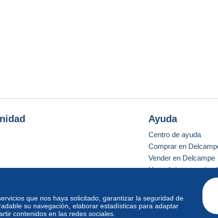
nidad
Ayuda
Centro de ayuda
Comprar en Delcamp
Vender en Delcampe
Una página securizad
 servicios que nos haya solicitado, garantizar la seguridad de
radable su navegación, elaborar estadísticas para adaptar
o estándar
tir contenidos en las redes sociales.