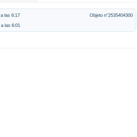
a las 6:17
Objeto n°2535404300
 a las 6:01