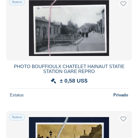
Nuevo
Sólo con descuento
Envío gratis
Métodos de pago
PayPal
Transferencia bancaria
Visa
Mastercard
Bancontact
PHOTO BOUFFIOULX CHATELET HAINAUT STATIE
iDeal
STATION GARE REPRO
Maestro
± 0,58 US$
Deseleccionar todo
Estatus
Privado
Residencia del vendedor
Mundo entero
Nuevo