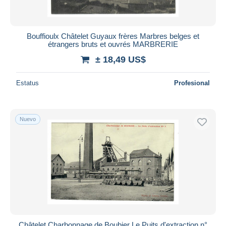
Bouffioulx Châtelet Guyaux frères Marbres belges et
étrangers bruts et ouvrés MARBRERIE
± 18,49 US$
Estatus
Profesional
Nuevo
Châtelet Charbonnage de Boubier Le Puits d'extraction n°