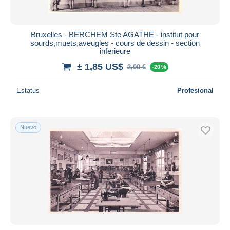
Bruxelles - BERCHEM Ste AGATHE - institut pour
sourds,muets,aveugles - cours de dessin - section
inferieure
± 1,85 US$
2,00 €
-20 %
Estatus
Profesional
Nuevo