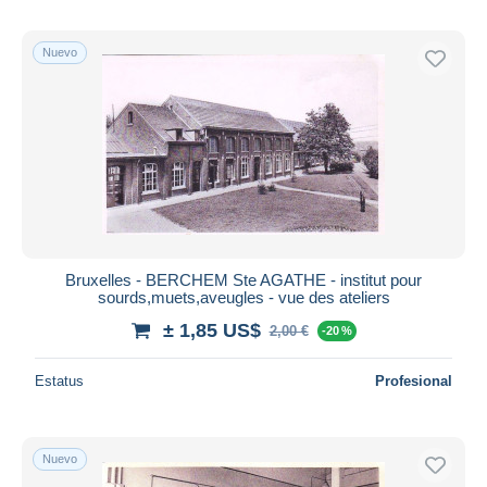
Nuevo
Bruxelles - BERCHEM Ste AGATHE - institut pour
sourds,muets,aveugles - vue des ateliers
± 1,85 US$
2,00 €
-20 %
Estatus
Profesional
Nuevo