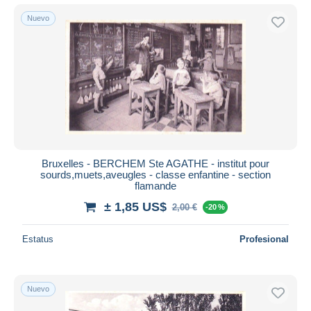
Nuevo
Bruxelles - BERCHEM Ste AGATHE - institut pour
sourds,muets,aveugles - classe enfantine - section
flamande
± 1,85 US$
2,00 €
-20 %
Estatus
Profesional
Nuevo