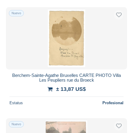
Sólo con descuento
Nuevo
Envío gratis
Métodos de pago
PayPal
Transferencia bancaria
Visa
Mastercard
Bancontact
iDeal
Berchem-Sainte-Agathe Bruxelles CARTE PHOTO Villa
Les Peupliers rue du Broeck
Maestro
± 13,87 US$
Deseleccionar todo
Estatus
Profesional
Residencia del vendedor
Mundo entero
Nuevo