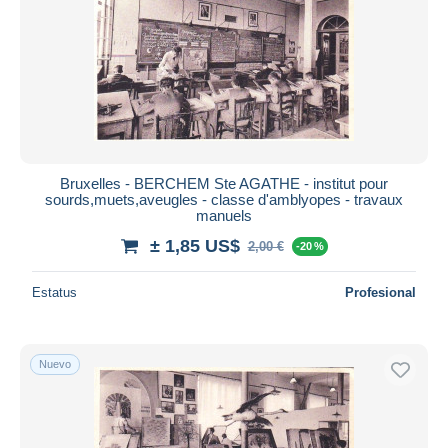
Bruxelles - BERCHEM Ste AGATHE - institut pour
sourds,muets,aveugles - classe d'amblyopes - travaux
manuels
± 1,85 US$
2,00 €
-20 %
Estatus
Profesional
Nuevo