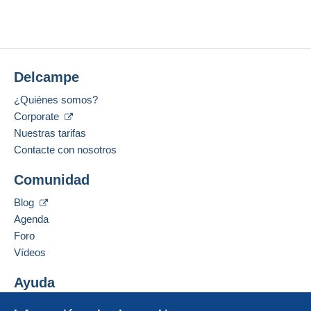
Ultima conexión:
Condiciones de pago:
Menos de 24 horas
Todos los pagos se realizan a través de la página
No hay ninguna puja por el momento.
web de Delcampe. Según las posibilidades
Métodos de pago:
ofrecidas por el vendedor, puede utilizar
PayPal
,
Para su seguridad, las ventas son privadas.
añadir una
tarjeta de crédito/débito
o realizar una
Delcampe
Ubicación:
transferencia a su saldo
. No se realizan pagos
Francia
por cheque o transferencia bancaria directa al
¿Quiénes somos?
vendedor.
Corporate
Idioma hablado:
Francés
Nuestras tarifas
El comprador utiliza los medios de pago
proporcionados por Delcampe en la página "
Mis
Contacte con nosotros
compras: A pagar
".
Añadir ese vendedor a los favoritos
Comunidad
Contactar con el vendedor
Un pago que no pase por
el sistema de pago
Ocultar los objetos de este vendedor
integrado a la página
será reembolsado por el
Blog
vendedor al comprador. Una compra no pagada
Agenda
puede tener consecuencias en la cuenta del
Foro
comprador.
Vídeos
Si las condiciones de venta del vendedor incluyen
cláusulas relativas al pago, estas se considerarán
Ayuda
nulas. Las condiciones de pago de la página web
Centro de ayuda
Delcampe, tal y como se definen en las