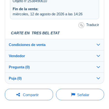
Objeto n°2538490610
Fin de la venta:
miércoles, 12 de agosto de 2026 a las 14:26
Traducir
CARTE EN TRES BEL ETAT
Condiciones de venta
Vendedor
Destino:
Ver la lista de países
Pregunta (0)
sf42
100%
(32499x)
Envío:
Puja (0)
Envío después del pago
Tienda
Gastos:
La venta se prolongará un minuto si se presenta una
A cargo del comprador
Para hacer una pregunta, debe iniciar una
oferta menos de un minuto antes del plazo.
Compartir
Señalar
sesión.
Miembro desde:
Métodos de pago:
19 oct 2006
Actualizar las pujas
Iniciar sesión