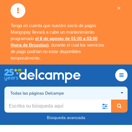
×
Tenga en cuenta que nuestro socio de pagos
Mangopay llevará a cabo un mantenimiento
programado
el 6 de agosto de 01:00 a 03:00
(hora de Bruselas)
, durante el cual los servicios
de pago podrían no estar disponibles
temporalmente.
Todas las páginas Delcampe
Búsqueda avanzada