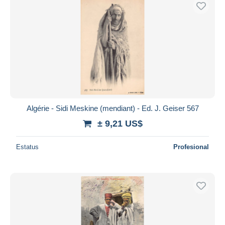
Sólo con descuento
Envío gratis
Métodos de pago
PayPal
Transferencia bancaria
Visa
Mastercard
Bancontact
Algérie - Sidi Meskine (mendiant) - Ed. J. Geiser 567
iDeal
± 9,21 US$
Maestro
Deseleccionar todo
Estatus
Profesional
Residencia del vendedor
Mundo entero