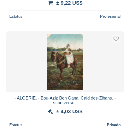
± 9,22 US$
Estatus
Profesional
- ALGERIE. - Bou-Aziz Ben Gana, Caïd des-Zibans. -
scan verso -
± 4,03 US$
Estatus
Privado