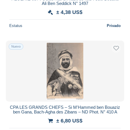
Ali Ben Seddick N° 1497
± 4,38 US$
Estatus
Privado
Nuevo
CPA LES GRANDS CHEFS – Si M'Hammed ben Bouaziz
ben Gana, Bach-Agha des Zibans – ND Phot. N° 410 A
± 6,80 US$