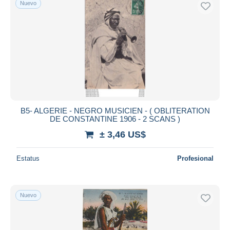
Nuevo
Sólo con descuento
Envío gratis
Métodos de pago
PayPal
Transferencia bancaria
Visa
Mastercard
Bancontact
B5- ALGERIE - NEGRO MUSICIEN - ( OBLITERATION
iDeal
DE CONSTANTINE 1906 - 2 SCANS )
Maestro
± 3,46 US$
Deseleccionar todo
Estatus
Profesional
Residencia del vendedor
Mundo entero
Nuevo