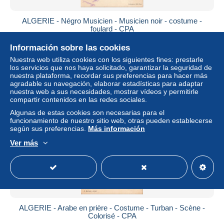
ALGERIE - Négro Musicien - Musicien noir - costume -
foulard - CPA
± 6,91 US$
Información sobre las cookies
Nuestra web utiliza cookies con los siguientes fines: prestarle
Estatus
Profesional
los servicios que nos haya solicitado, garantizar la seguridad de
nuestra plataforma, recordar sus preferencias para hacer más
agradable su navegación, elaborar estadísticas para adaptar
nuestra web a sus necesidades, mostrar vídeos y permitirle
compartir contenidos en las redes sociales.
Algunas de estas cookies son necesarias para el
funcionamiento de nuestro sitio web, otras pueden establecerse
según sus preferencias.
Más información
Ver más
ALGERIE - Arabe en prière - Costume - Turban - Scène -
Colorisé - CPA